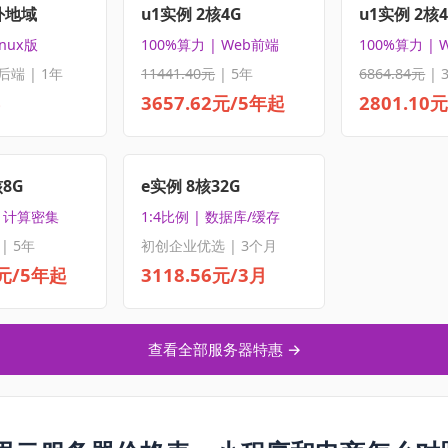
外地域
u1实例 2核4G
u1实例 2核
inux版
100%算力 | Web前端
100%算力 | 
后端 | 1年
11441.40元
| 5年
6864.84元
| 
3657.62元/5年起
2801.10
核8G
e实例 8核32G
| 计算密集
1:4比例 | 数据库/缓存
| 5年
初创企业优选 | 3个月
5元/5年起
3118.56元/3月
查看全部服务器特惠 →