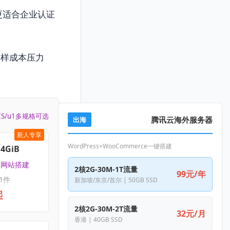
更适合企业认证
这样成本压力
CS/u1多规格可选
腾讯云海外服务器
出海
新人专享
WordPress+WooCommerce一键搭建
4GiB
 | 网站搭建
2核2G-30M-1T流量
99元/年
1件
新加坡/东京/首尔 | 50GB SSD
起
2核2G-30M-2T流量
32元/月
香港 | 40GB SSD