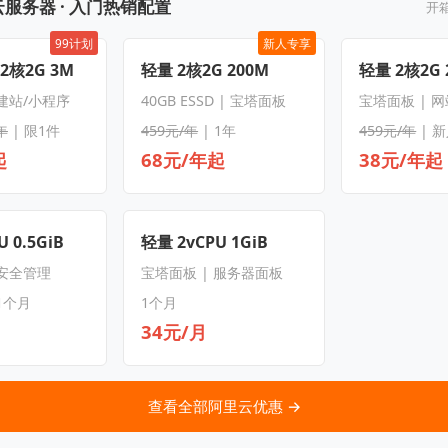
服务器 · 入门热销配置
开
99计划
新人专享
 2核2G 3M
轻量 2核2G 200M
轻量 2核2G 
 建站/小程序
40GB ESSD | 宝塔面板
宝塔面板 | 
年
| 限1件
459元/年
| 1年
459元/年
| 
起
68元/年起
38元/年起
 0.5GiB
轻量 2vCPU 1GiB
 安全管理
宝塔面板 | 服务器面板
1个月
1个月
34元/月
查看全部阿里云优惠 →