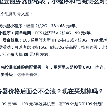
年阿里云服务器价格表，小程序和电商怎么对
这个思路对号入座：
 展示型小程序
：轻量 2核2G，
38～68 元/年
。
程序 + 简单电商
：ECS 经济型 e 2核4G，
99 元/年
。
、后台较重
：ECS 通用算力型 u1 2核4G 或 4核8G，
199 元
促活动
：可以考虑 4核16G、8核32G 等高配，按月购买，比如 
，活动价大概
89 元/月
左右。
：
先按最低能跑的配置买一年，用阿里云监控看 CPU、内存
不要升级
，这样最省钱。
务器价格后面会不会涨？现在买划算吗？
99 元/年、199 元/年这类机型，有“
99 计划
”和“
199 计划
”