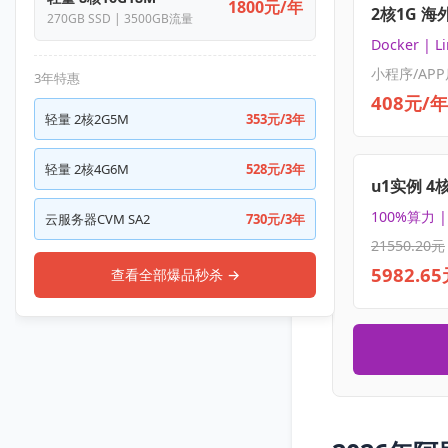
1800元/年
2核1G 海
270GB SSD | 3500GB流量
Docker | L
小程序/APP
3年特惠
408元/年
轻量 2核2G5M
353元/3年
轻量 2核4G6M
528元/3年
u1实例 4
100%算力 
云服务器CVM SA2
730元/3年
21550.20元
5982.6
查看全部爆品秒杀 →