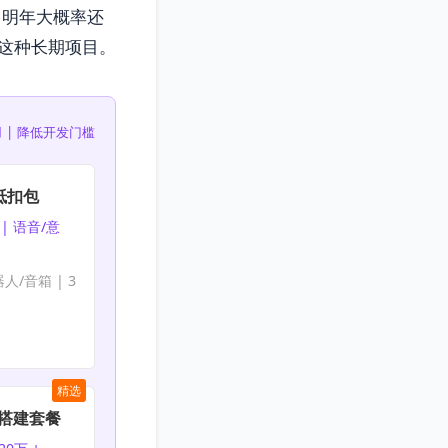
买，明年大概率还
这种长期项目。
 | 降低开发门槛
抵扣包
| 语音/意
人/音箱 | 3
精选
nt搭建套餐