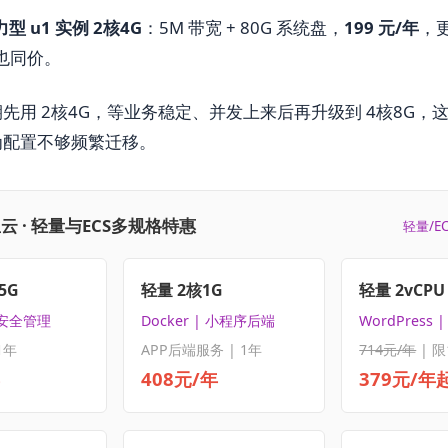
力型 u1 实例 2核4G
：5M 带宽 + 80G 系统盘，
199 元/年
，
也同价。
先用 2核4G，等业务稳定、并发上来后再升级到 4核8G，
为配置不够频繁迁移。
云 · 轻量与ECS多规格特惠
轻量/E
5G
轻量 2核1G
轻量 2vCPU 
 安全管理
Docker | 小程序后端
WordPress
1年
APP后端服务 | 1年
714元/年
| 限
408元/年
379元/年