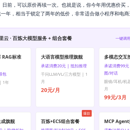
3 月 31 日前，可以原价再续一次。也就是说，你今年用优惠价
续一年，相当于锁定了两年的低价，非常适合做小程序和电商
里云 · 百炼大模型服务 + 组合套餐
一键调用
 RAG标准
大语言模型推理旗舰
多模态交互
承诺消费20元 | 抵扣推理
承诺消费99元 
图/对话
资源包
千问LLM/VL/三方模型 | 1
月
眼镜/耳机/机器
 1年
月
20元/月
99元/3月
爆款
生成旗舰
百炼+ECS组合套餐
MCP Age