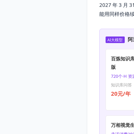
2027 年 
能用同样价格
阿
AI大模型
百炼知识库
版
720个·H 
知识库问答 |
20元/年
万相视觉