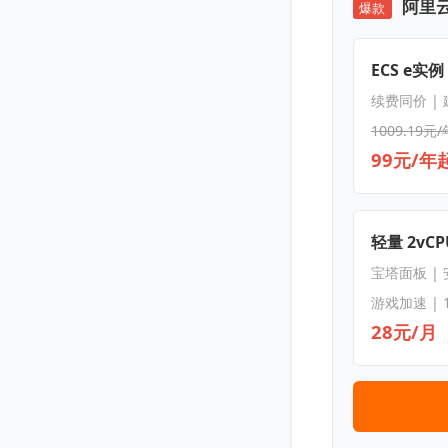
阿里云
爆款
ECS e实例
续费同价 |
1009.19元/
99元/年
轻量 2vCPU
宝塔面板 |
游戏加速 | 
28元/月