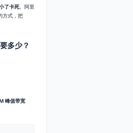
小了卡死
。阿里
的方式，把
低要多少？
0M 峰值带宽