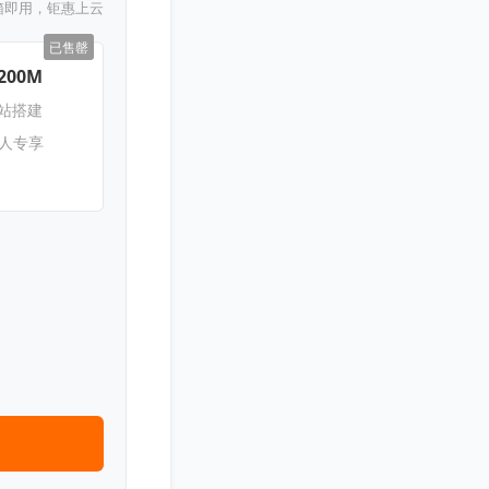
箱即用，钜惠上云
已售罄
200M
网站搭建
新人专享