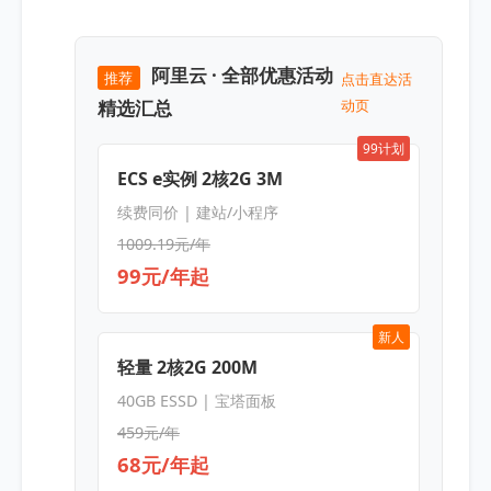
阿里云 · 全部优惠活动
推荐
点击直达活
精选汇总
动页
99计划
ECS e实例 2核2G 3M
续费同价 | 建站/小程序
1009.19元/年
99元/年起
新人
轻量 2核2G 200M
40GB ESSD | 宝塔面板
459元/年
68元/年起