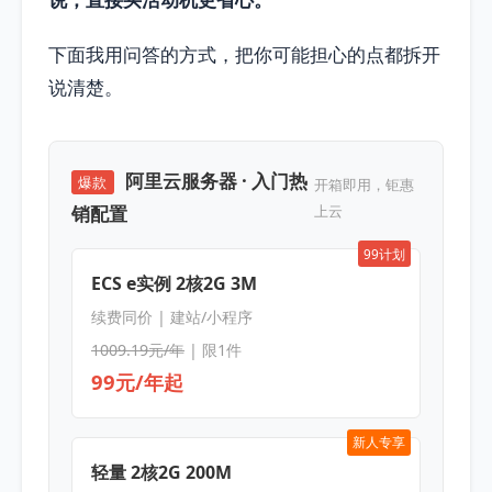
下面我用问答的方式，把你可能担心的点都拆开
说清楚。
阿里云服务器 · 入门热
爆款
开箱即用，钜惠
销配置
上云
99计划
ECS e实例 2核2G 3M
续费同价 | 建站/小程序
1009.19元/年
| 限1件
99元/年起
新人专享
轻量 2核2G 200M