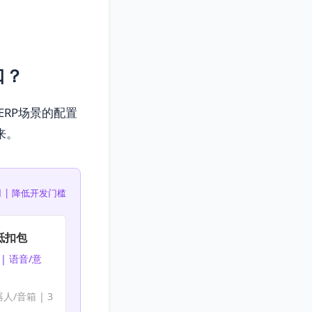
口？
RP场景的配置
来。
 | 降低开发门槛
抵扣包
| 语音/意
人/音箱 | 3