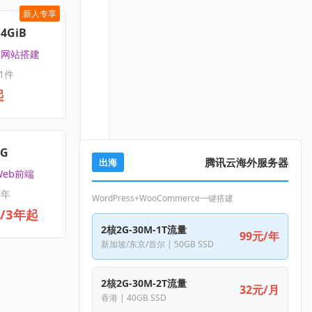
新人专享
4GiB
 | 网站搭建
1件
起
4G
腾讯云海外服务器
出海
Web前端
3年
WordPress+WooCommerce一键搭建
元/3年起
2核2G-30M-1T流量
99元/年
新加坡/东京/首尔 | 50GB SSD
2核2G-30M-2T流量
32元/月
香港 | 40GB SSD