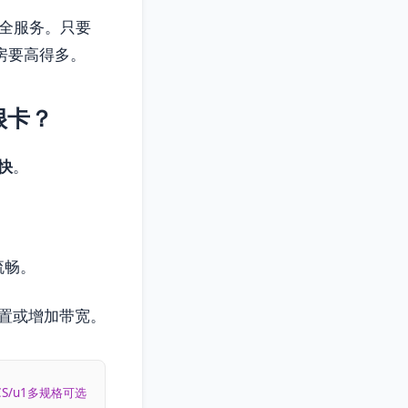
安全服务。只要
房要高得多。
很卡？
快
。
流畅。
置或增加带宽。
CS/u1多规格可选