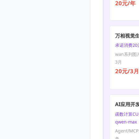
20元/年
万相视觉
承诺消费20
wan系列图
3月
20元/3月
AI应用开
函数计算CU 
qwen-max
Agent/MC
备