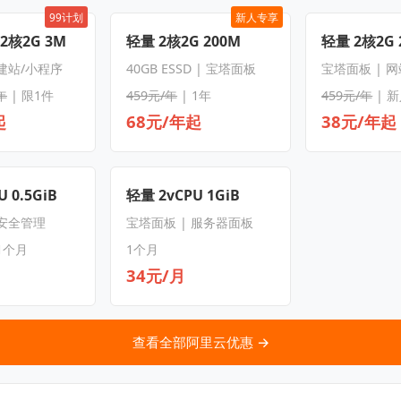
99计划
新人专享
 2核2G 3M
轻量 2核2G 200M
轻量 2核2G 
 建站/小程序
40GB ESSD | 宝塔面板
宝塔面板 | 
年
| 限1件
459元/年
| 1年
459元/年
| 
起
68元/年起
38元/年起
 0.5GiB
轻量 2vCPU 1GiB
 安全管理
宝塔面板 | 服务器面板
1个月
1个月
34元/月
查看全部阿里云优惠 →