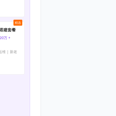
精选
nt搭建套餐
20万 +
免运维 | 新老