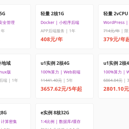
5G
轻量 2核1G
轻量 2vCPU 
 安全管理
Docker | 小程序后端
WordPress
1年
APP后端服务 | 1年
714元/年
| 限
408元/年
379元/年
外地域
u1实例 2核4G
u1实例 2核
inux版
100%算力 | Web前端
100%算力 | 
后端 | 1年
11441.40元
| 5年
6864.84元
| 
3657.62元/5年起
2801.10
核8G
e实例 8核32G
| 计算密集
1:4比例 | 数据库/缓存