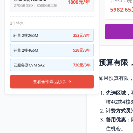
21550.20元
1800元/年
270GB SSD | 3500GB流量
5982.6
3年特惠
轻量 2核2G5M
353元/3年
轻量 2核4G6M
528元/3年
预算有限
云服务器CVM SA2
730元/3年
如果预算有限
查看全部爆品秒杀 →
先选区域，
核4G或4核
计费方式灵
善用优惠
：
住机会。