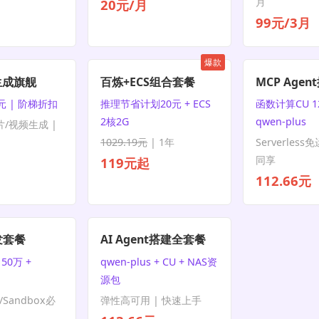
月
20元/月
99元/3月
爆款
生成旗舰
百炼+ECS组合套餐
MCP Age
元 | 阶梯折扣
推理节省计划20元 + ECS
函数计算CU 1
2核2G
qwen-plus
片/视频生成 |
1029.19元
| 1年
Serverless
同享
119元起
112.66元
发套餐
AI Agent搭建全套餐
50万 +
qwen-plus + CU + NAS资
源包
P/Sandbox必
弹性高可用 | 快速上手