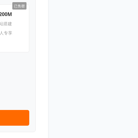
已售罄
200M
网站搭建
新人专享