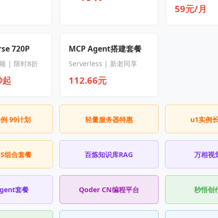
59元/月
se 720P
MCP Agent搭建套餐
频 | 限时8折
Serverless | 新老同享
秒起
112.66元
实例 99计划
轻量服务器特惠
u1实例
CS组合套餐
百炼知识库RAG
万相视
Agent套餐
Qoder CN编程平台
秒悟创