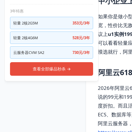
中小企业
3年特惠
如果你是做小
轻量 2核2G5M
353元/3年
宽，性价比无敌
议上
u1实例19
轻量 2核4G6M
528元/3年
可以看看轻量应
模选就行，阿
云服务器CVM SA2
730元/3年
查看全部爆品秒杀 →
阿里云6
2026年阿里
说的99元和1
度折扣。而且活
ECS、数据库
阿里云服务器