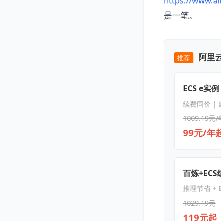
https://www.a
是一笔。
阿里云
推荐
ECS e实例
续费同价 |
1009.19元/
99元/年
百炼+EC
推理节省 + E
1029.19元
119元起