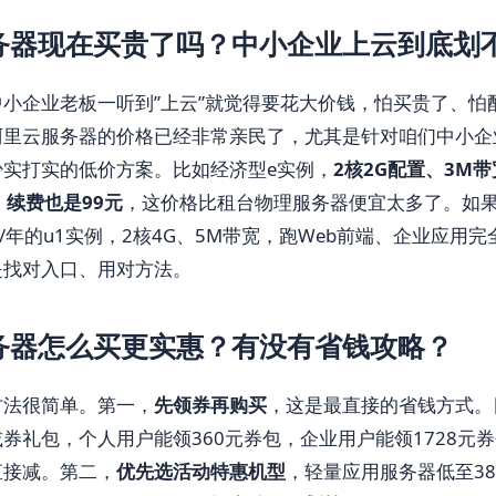
务器现在买贵了吗？中小企业上云到底划
小企业老板一听到”上云”就觉得要花大价钱，怕买贵了、怕
阿里云服务器的价格已经非常亲民了，尤其是针对咱们中小企
少实打实的低价方案。比如经济型e实例，
2核2G配置、3M带
，续费也是99元
，这价格比租台物理服务器便宜太多了。如
元/年的u1实例，2核4G、5M带宽，跑Web前端、企业应用
是找对入口、用对方法。
务器怎么买更实惠？有没有省钱攻略？
方法很简单。第一，
先领券再购买
，这是最直接的省钱方式。
券礼包，个人用户能领360元券包，企业用户能领1728元
直接减。第二，
优先选活动特惠机型
，轻量应用服务器低至38元