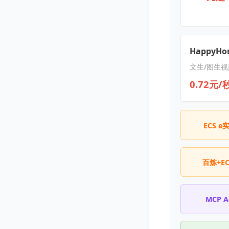
HappyHor
文生/图生视
0.72元/
ECS e
百炼+E
MCP 