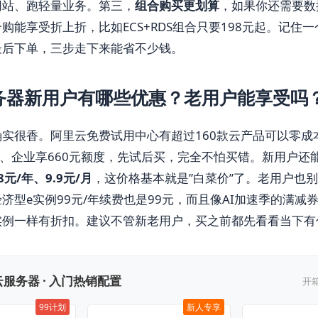
网站、跑轻量业务。第三，
组合购买更划算
，如果你还需要数
购能享受折上折，比如ECS+RDS组合只要198元起。记住
最后下单，三步走下来能省不少钱。
务器新用户有哪些优惠？老用户能享受吗
实很香。阿里云免费试用中心有超过160款云产品可以零成
度、企业享660元额度，先试后买，完全不怕买错。新用户还
8元/年、9.9元/月
，这价格基本就是”白菜价”了。老用户也
济型e实例99元/年续费也是99元，而且像AI加速季的满减
实例一样有折扣。建议不管新老用户，买之前都先看看当下有
服务器 · 入门热销配置
开
99计划
新人专享