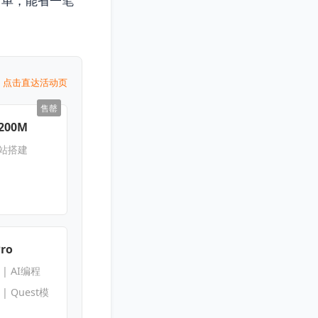
下单，能省一笔
点击直达活动页
售罄
200M
网站搭建
Pro
s | AI编程
s | Quest模