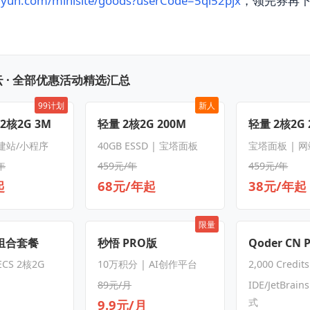
liyun.com/minisite/goods?userCode=5ql52pjx
，领完券再
 · 全部优惠活动精选汇总
99计划
新人
 2核2G 3M
轻量 2核2G 200M
轻量 2核2G 
 建站/小程序
40GB ESSD | 宝塔面板
宝塔面板 | 
年
459元/年
459元/年
起
68元/年起
38元/年起
限量
S组合套餐
秒悟 PRO版
Qoder CN 
CS 2核2G
10万积分 | AI创作平台
2,000 Credit
89元/月
IDE/JetBrain
式
9.9元/月