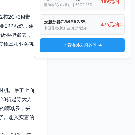
199元/年
新加坡/东京/首尔 | 60GB SSD
2核2G+3M带
云服务器CVM SA2/S5
475元/年
ERP系统，建
中国香港/新加坡/东京/首尔
量级模型部署，
，按预算和业务规
查看海外云服务器 →
好时机。除了上面
用户3折起等大力
元的满减券，买
1了。想买实惠的