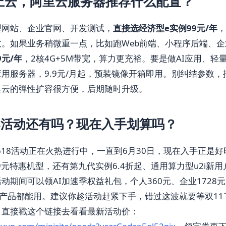
上云，阿里云服务器推荐什么配置？
型网站、企业官网、开发测试，
直接选经济型e实例99元/年
，
。如果业务稍微重一点，比如跑Web前端、小程序后端、企业
9元/年
，2核4G+5M带宽，算力更充裕。要是做AI应用、轻
用服务器，9.9元/月起，预装镜像开箱即用。别纠结参数
里云的弹性扩容很方便，后期随时升级。
18活动还有吗？现在入手划算吗？
云618活动正在火热进行中，一直到6月30日，现在入手正是
99元特惠机型，还有第九代实例6.4折起、通用算力型u2i新
动期间可以领AI加速季权益礼包，个人360元、企业1728
等产品都能用。建议你趁活动赶紧下手，错过这波就要等双1
，直接戳这个链接去看看最新活动价：