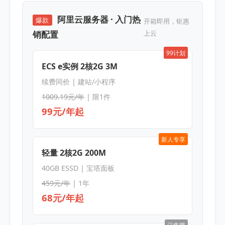
阿里云服务器 · 入门热
爆款
开箱即用，钜惠
销配置
上云
99计划
ECS e实例 2核2G 3M
续费同价 | 建站/小程序
1009.19元/年
| 限1件
99元/年起
新人专享
轻量 2核2G 200M
40GB ESSD | 宝塔面板
459元/年
| 1年
68元/年起