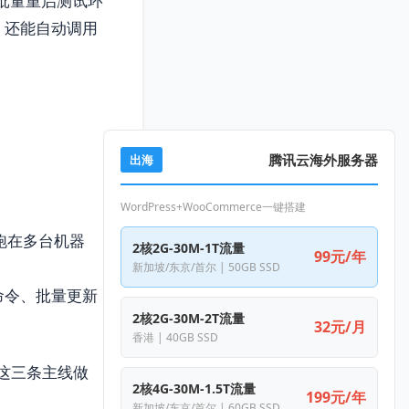
批量重启测试环
，还能自动调用
腾讯云海外服务器
出海
WordPress+WooCommerce一键搭建
时跑在多台机器
2核2G-30M-1T流量
99元/年
新加坡/东京/首尔 | 50GB SSD
命令、批量更新
2核2G-30M-2T流量
32元/月
香港 | 40GB SSD
”这三条主线做
2核4G-30M-1.5T流量
199元/年
新加坡/东京/首尔 | 60GB SSD