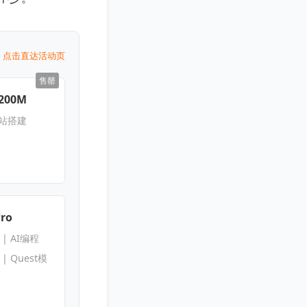
点击直达活动页
售罄
200M
网站搭建
Pro
s | AI编程
s | Quest模