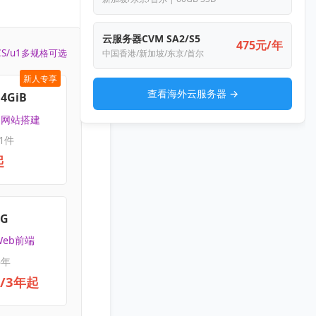
云服务器CVM SA2/S5
475元/年
CS/u1多规格可选
中国香港/新加坡/东京/首尔
新人专享
查看海外云服务器 →
4GiB
 | 网站搭建
1件
起
4G
Web前端
3年
元/3年起