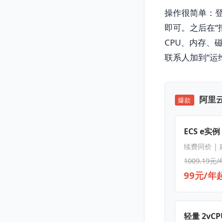
操作很简单：登
即可。之后在“
CPU、内存、
联系人加到“运
阿里云
爆款
ECS e实例
续费同价 |
1009.19元/
99元/年
轻量 2vCPU