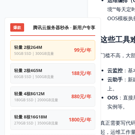
运维编排（O
境”“每天
OOS模板执
腾讯云服务器秒杀 · 新用户专享
爆款
这些工具
轻量 2核2G4M
99元/年
50GB SSD | 300GB流量
门槛不高，大
云监控
：基
轻量 2核4G5M
188元/年
60GB SSD | 500GB流量
云助手
：新
上。
轻量 4核8G12M
880元/年
OOS
：直接
180GB SSD | 2000GB流量
实例等。
轻量 8核16G18M
1800元/年
真正需要写代码
270GB SSD | 3500GB流量
起，运维工作