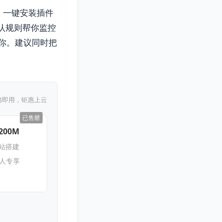
例，一键安装插件
默认规则帮你监控
你。建议同时把
箱即用，钜惠上云
已售罄
200M
网站搭建
新人专享