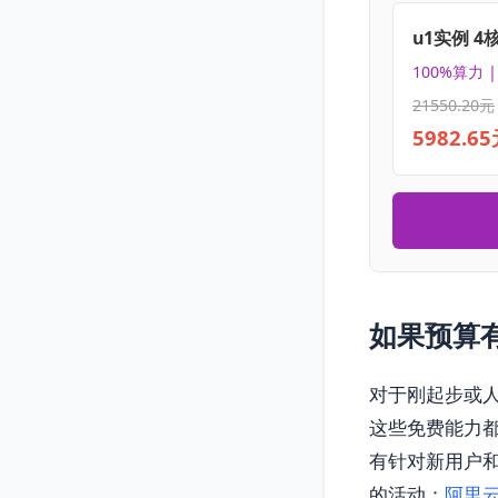
u1实例 4
100%算力 
21550.20元
5982.6
如果预算
对于刚起步或
这些免费能力
有针对新用户
的活动：
阿里