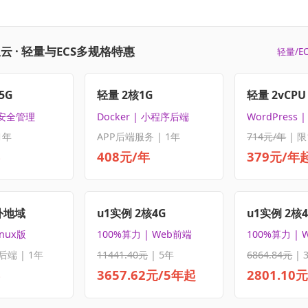
云 · 轻量与ECS多规格特惠
轻量/E
5G
轻量 2核1G
轻量 2vCPU 
 安全管理
Docker | 小程序后端
WordPress
1年
APP后端服务 | 1年
714元/年
| 限
408元/年
379元/年
外地域
u1实例 2核4G
u1实例 2核
inux版
100%算力 | Web前端
100%算力 | 
后端 | 1年
11441.40元
| 5年
6864.84元
| 
3657.62元/5年起
2801.10