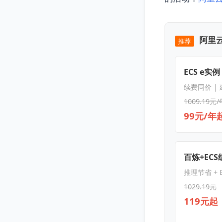
阿里云
推荐
ECS e实例
续费同价 |
1009.19元/
99元/年
百炼+EC
推理节省 + E
1029.19元
119元起