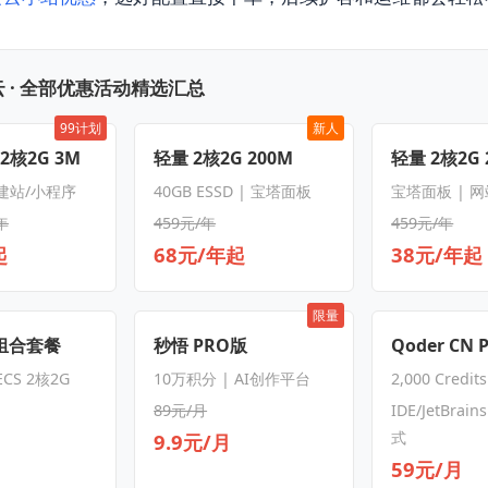
 · 全部优惠活动精选汇总
99计划
新人
 2核2G 3M
轻量 2核2G 200M
轻量 2核2G 
 建站/小程序
40GB ESSD | 宝塔面板
宝塔面板 | 
年
459元/年
459元/年
起
68元/年起
38元/年起
限量
S组合套餐
秒悟 PRO版
Qoder CN 
CS 2核2G
10万积分 | AI创作平台
2,000 Credit
89元/月
IDE/JetBrain
式
9.9元/月
59元/月