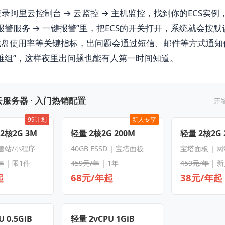
录阿里云控制台 → 云监控 → 主机监控，找到你的ECS实
报警服务 → 一键报警”里，把ECS的开关打开，系统就会按
磁盘使用率等关键指标，出问题会通过短信、邮件等方式通知
维组”，这样夜里出问题也能有人第一时间知道。
服务器 · 入门热销配置
开
99计划
新人专享
 2核2G 3M
轻量 2核2G 200M
轻量 2核2G 
 建站/小程序
40GB ESSD | 宝塔面板
宝塔面板 | 
年
| 限1件
459元/年
| 1年
459元/年
| 
起
68元/年起
38元/年起
 0.5GiB
轻量 2vCPU 1GiB