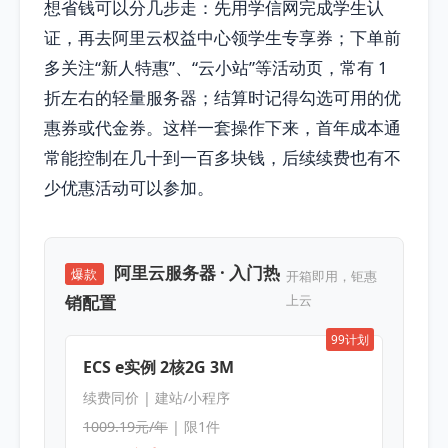
想省钱可以分几步走：先用学信网完成学生认
证，再去阿里云权益中心领学生专享券；下单前
多关注“新人特惠”、“云小站”等活动页，常有 1
折左右的轻量服务器；结算时记得勾选可用的优
惠券或代金券。这样一套操作下来，首年成本通
常能控制在几十到一百多块钱，后续续费也有不
少优惠活动可以参加。
阿里云服务器 · 入门热
爆款
开箱即用，钜惠
销配置
上云
99计划
ECS e实例 2核2G 3M
续费同价 | 建站/小程序
1009.19元/年
| 限1件