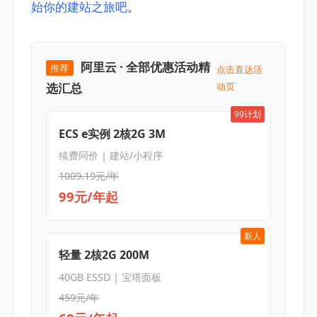
始你的建站之旅吧
。
阿里云 · 全部优惠活动精
推荐
点击直达活
选汇总
动页
99计划
ECS e实例 2核2G 3M
续费同价 | 建站/小程序
1009.19元/年
99元/年起
新人
轻量 2核2G 200M
40GB ESSD | 宝塔面板
459元/年