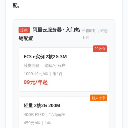
配。
阿里云服务器 · 入门热
爆款
开箱即用，钜惠
销配置
上云
99计划
ECS e实例 2核2G 3M
续费同价 | 建站/小程序
1009.19元/年
| 限1件
99元/年起
新人专享
轻量 2核2G 200M
40GB ESSD | 宝塔面板
459元/年
| 1年