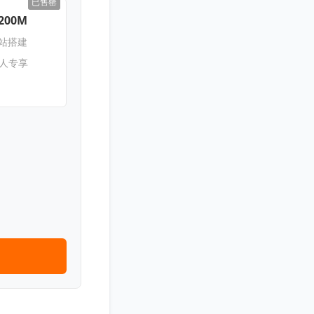
已售罄
200M
网站搭建
新人专享