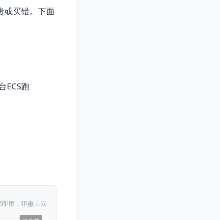
贵或买错。下面
ECS跑
箱即用，钜惠上云