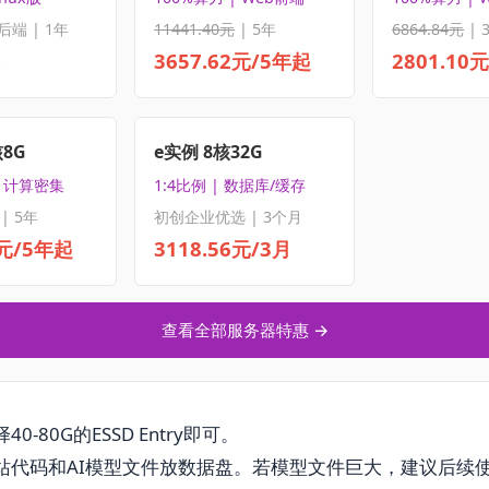
后端 | 1年
11441.40元
| 5年
6864.84元
| 
3657.62元/5年起
2801.10
核8G
e实例 8核32G
| 计算密集
1:4比例 | 数据库/缓存
| 5年
初创企业优选 | 3个月
5元/5年起
3118.56元/3月
查看全部服务器特惠 →
40-80G的ESSD Entry即可。
站代码和AI模型文件放数据盘。若模型文件巨大，建议后续使