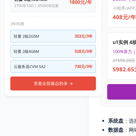
1800元/年
270GB SSD | 3500GB流量
小程序/APP
408元/年
3年特惠
轻量 2核2G5M
353元/3年
u1实例 4
轻量 2核4G6M
528元/3年
100%算力 
21550.20元
云服务器CVM SA2
730元/3年
5982.6
查看全部爆品秒杀 →
系统盘
：选择
数据盘
：网