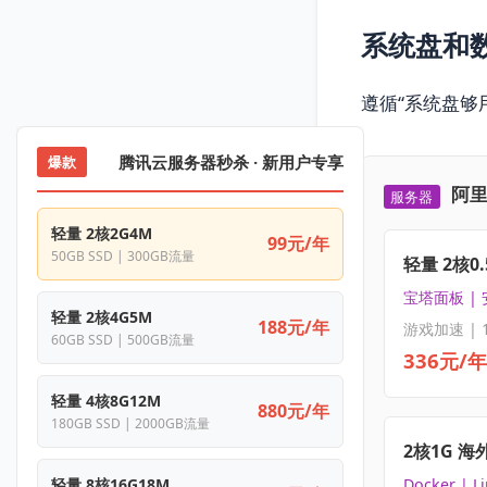
系统盘和
遵循“系统盘够
腾讯云服务器秒杀 · 新用户专享
爆款
阿里
服务器
轻量 2核2G4M
99元/年
50GB SSD | 300GB流量
轻量 2核0.
宝塔面板 |
轻量 2核4G5M
188元/年
游戏加速 | 
60GB SSD | 500GB流量
336元/年
轻量 4核8G12M
880元/年
180GB SSD | 2000GB流量
2核1G 海
轻量 8核16G18M
Docker | L