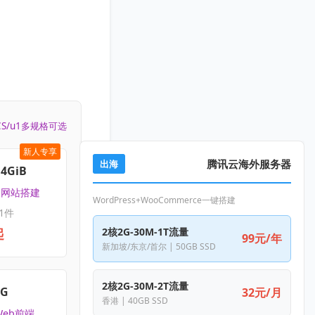
CS/u1多规格可选
新人专享
腾讯云海外服务器
出海
4GiB
 | 网站搭建
WordPress+WooCommerce一键搭建
1件
起
2核2G-30M-1T流量
99元/年
新加坡/东京/首尔 | 50GB SSD
2核2G-30M-2T流量
4G
32元/月
香港 | 40GB SSD
Web前端