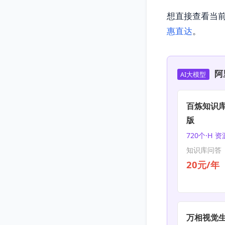
想直接查看当
惠直达
。
阿
AI大模型
百炼知识库
版
720个·H 
知识库问答 |
20元/年
万相视觉