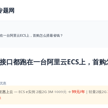
专题网
跑在一台阿里云ECS上，首购怎么搭最省钱？
I接口都跑在一台阿里云ECS上，首
优惠
钜惠上云
— ECS e实例 2核2G 3M
1009元
→
99元/年
| 轻量2核2G
年