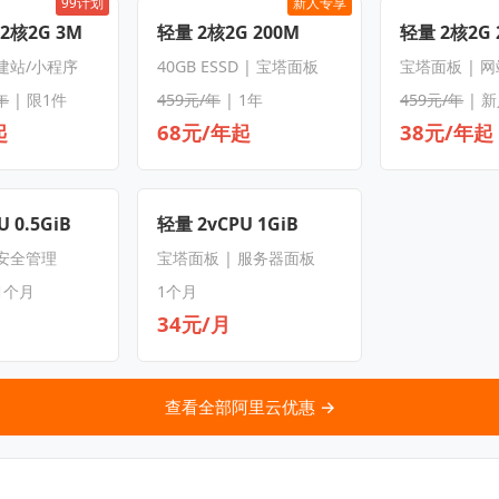
99计划
新人专享
 2核2G 3M
轻量 2核2G 200M
轻量 2核2G 
 建站/小程序
40GB ESSD | 宝塔面板
宝塔面板 | 
年
| 限1件
459元/年
| 1年
459元/年
| 
起
68元/年起
38元/年起
 0.5GiB
轻量 2vCPU 1GiB
 安全管理
宝塔面板 | 服务器面板
1个月
1个月
34元/月
查看全部阿里云优惠 →