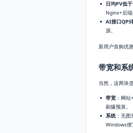
日均PV低于
Nginx+
AI接口QP
源。
新用户首购优惠
带宽和系
当然，这两块
带宽
：网站
刷爆预算。
系统
：无图形
Window