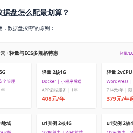
数据盘怎么配最划算？
用，数据盘按需”的原则：
云 · 轻量与ECS多规格特惠
轻量/E
5G
轻量 2核1G
轻量 2vCPU 
 安全管理
Docker | 小程序后端
WordPress
1年
APP后端服务 | 1年
714元/年
| 限
408元/年
379元/年
外地域
u1实例 2核4G
u1实例 2核
inux版
100%算力 | Web前端
100%算力 | 