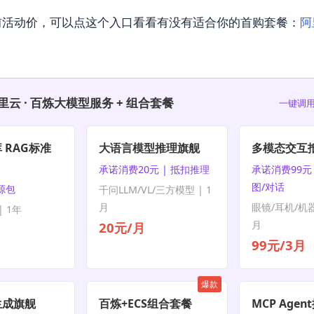
前活动价，可以点这个入口看看有没有适合你的首购套餐：
阿
里云 · 百炼大模型服务 + 组合套餐
一键调用
 RAG标准
大语言模型推理旗舰
多模态交互
承诺消费20元 | 抵扣推理
承诺消费99元 
图/对话
资源包
千问LLM/VL/三方模型 | 1
月
眼镜/耳机/机器
 1年
月
20元/月
99元/3月
爆款
生成旗舰
百炼+ECS组合套餐
MCP Age