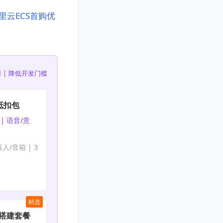
里云ECS首购优
 | 降低开发门槛
抵扣包
| 语音/意
人/音箱 | 3
精选
nt搭建套餐