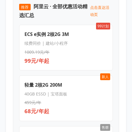
阿里云 · 全部优惠活动精
推荐
点击直达活
选汇总
动页
99计划
ECS e实例 2核2G 3M
续费同价 | 建站/小程序
1009.19元/年
99元/年起
新人
轻量 2核2G 200M
40GB ESSD | 宝塔面板
459元/年
68元/年起
售罄