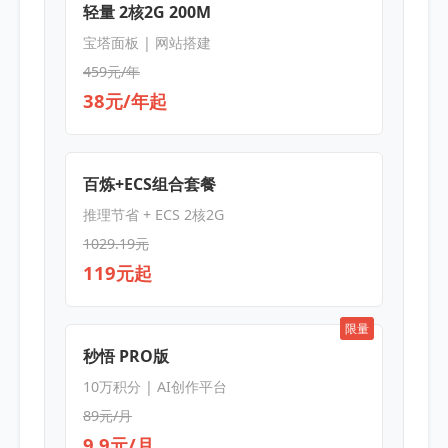
轻量 2核2G 200M
宝塔面板 | 网站搭建
459元/年
38元/年起
百炼+ECS组合套餐
推理节省 + ECS 2核2G
1029.19元
119元起
限量
秒悟 PRO版
10万积分 | AI创作平台
89元/月
9.9元/月