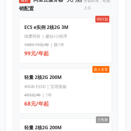
爆款
开箱即用，钜惠
销配置
上云
99计划
ECS e实例 2核2G 3M
续费同价 | 建站/小程序
1009.19元/年
| 限1件
99元/年起
新人专享
轻量 2核2G 200M
40GB ESSD | 宝塔面板
459元/年
| 1年
68元/年起
已售罄
轻量 2核2G 200M