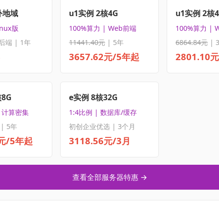
外地域
u1实例 2核4G
u1实例 2核
inux版
100%算力 | Web前端
100%算力 | 
后端 | 1年
11441.40元
| 5年
6864.84元
| 
3657.62元/5年起
2801.10
核8G
e实例 8核32G
| 计算密集
1:4比例 | 数据库/缓存
| 5年
初创企业优选 | 3个月
5元/5年起
3118.56元/3月
查看全部服务器特惠 →