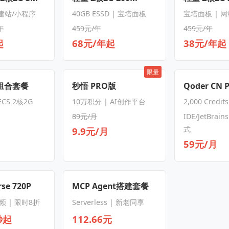
 建站/小程序
40GB ESSD | 宝塔面板
宝塔面板 | 
年
459元/年
459元/年
起
68元/年起
38元/年起
限量
S组合套餐
秒悟 PRO版
Qoder CN 
CS 2核2G
10万积分 | AI创作平台
2,000 Credit
89元/月
IDE/JetBrain
式
9.9元/月
59元/月
se 720P
MCP Agent搭建套餐
频 | 限时8折
Serverless | 新老同享
秒起
112.66元