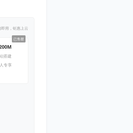
箱即用，钜惠上云
已售罄
200M
网站搭建
新人专享