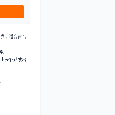
减券，适合首台
券。
额上云补贴或出
。