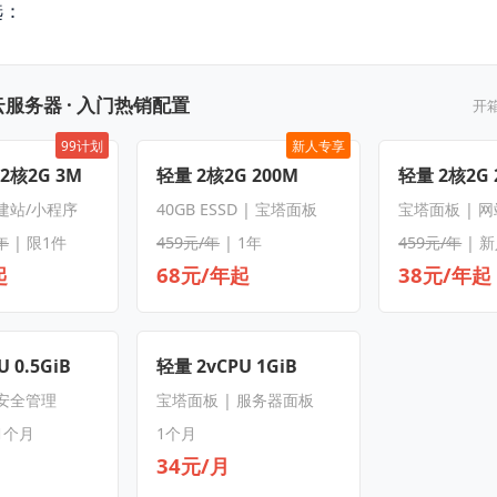
选：
服务器 · 入门热销配置
开
99计划
新人专享
 2核2G 3M
轻量 2核2G 200M
轻量 2核2G 
 建站/小程序
40GB ESSD | 宝塔面板
宝塔面板 | 
年
| 限1件
459元/年
| 1年
459元/年
| 
起
68元/年起
38元/年起
 0.5GiB
轻量 2vCPU 1GiB
 安全管理
宝塔面板 | 服务器面板
1个月
1个月
34元/月