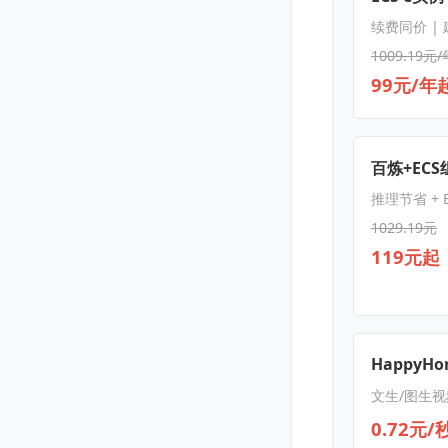
续费同价 |
1009.19元/
99元/年
百炼+EC
推理节省 + E
1029.19元
119元起
HappyHor
文生/图生视
0.72元/