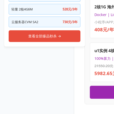
2核1G 海
轻量 2核4G6M
528元/3年
Docker | L
云服务器CVM SA2
730元/3年
小程序/APP
408元/年
查看全部爆品秒杀 →
u1实例 4
100%算力 
21550.20元
5982.6