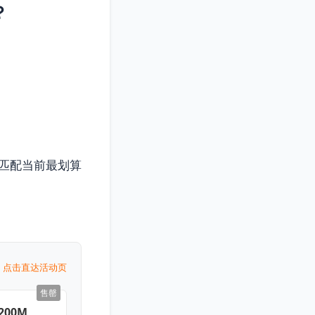
？
匹配当前最划算
点击直达活动页
售罄
200M