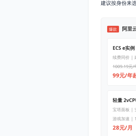
建议按身份来
阿里云
爆款
ECS e实例
续费同价 |
1009.19元/
99元/年
轻量 2vCPU
宝塔面板 |
游戏加速 | 
28元/月