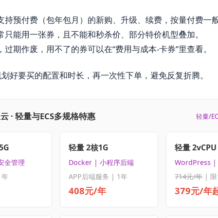
支持预付费（包年包月）的新购、升级、续费，按量付费一
常只能用一张券，且不能和秒杀价、部分特价机型叠加。
，过期作废，用不了的券可以在“费用与成本-卡券”里查看。
规划好要买的配置和时长，再一次性下单，避免反复折腾。
云 · 轻量与ECS多规格特惠
轻量/E
5G
轻量 2核1G
轻量 2vCPU 
 安全管理
Docker | 小程序后端
WordPress
1年
APP后端服务 | 1年
714元/年
| 限
408元/年
379元/年