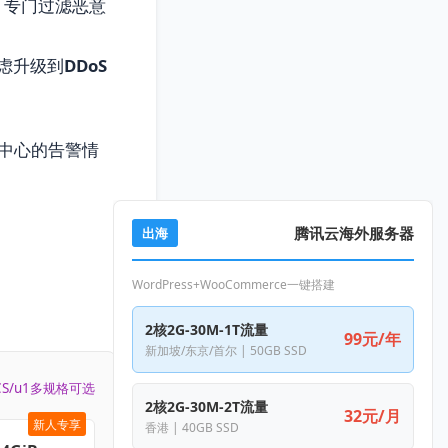
，专门过滤恶意
虑升级到
DDoS
中心的告警情
腾讯云海外服务器
出海
？
WordPress+WooCommerce一键搭建
2核2G-30M-1T流量
99元/年
新加坡/东京/首尔 | 50GB SSD
CS/u1多规格可选
2核2G-30M-2T流量
32元/月
新人专享
香港 | 40GB SSD