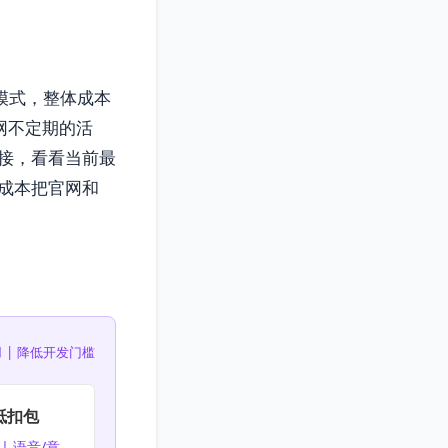
模式，整体成本
网不定期的活
接，看看当前最
成本把官网和
 | 降低开发门槛
抵扣包
| 语音/意