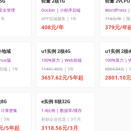
5G
轻量 2核1G
轻量 2vCPU 
 安全管理
Docker | 小程序后端
WordPress
1年
APP后端服务 | 1年
714元/年
| 限
408元/年
379元/年
外地域
u1实例 2核4G
u1实例 2核
inux版
100%算力 | Web前端
100%算力 | 
后端 | 1年
11441.40元
| 5年
6864.84元
| 
3657.62元/5年起
2801.10
核8G
e实例 8核32G
| 计算密集
1:4比例 | 数据库/缓存
| 5年
初创企业优选 | 3个月
5元/5年起
3118.56元/3月