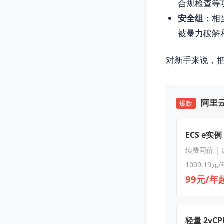
合规检查等
安全组
：相
被暴力破解
对新手来说，
阿里云
爆款
ECS e实例
续费同价 |
1009.19元/
99元/年
轻量 2vCPU