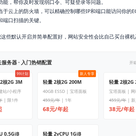
功能，帮你及时发现弱口令、可疑登录等问题。
当于云上的防火墙，可以精确控制哪些IP和端口能访问你的E
和端口扫描的关键。
把这些默认开启并简单配置好，网站安全性会比自己买台裸机
服务器 · 入门热销配置
开
99计划
新人专享
 2核2G 3M
轻量 2核2G 200M
轻量 2核2G 
 建站/小程序
40GB ESSD | 宝塔面板
宝塔面板 | 
年
| 限1件
459元/年
| 1年
459元/年
| 
起
68元/年起
38元/年起
 0.5GiB
轻量 2vCPU 1GiB