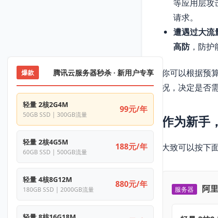
等应用层攻
请求。
遭遇过大流量
高防
，防护
你可以根据预
腾讯云服务器秒杀 · 新用户专享
爆款
况，决定是否需
轻量 2核2G4M
99元/年
50GB SSD | 300GB流量
作为新手
轻量 2核4G5M
188元/年
大致可以按下
60GB SSD | 500GB流量
轻量 4核8G12M
880元/年
阿里
服务器
180GB SSD | 2000GB流量
轻量 8核16G18M