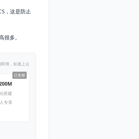
CS，这是防止
高很多。
箱即用，钜惠上云
已售罄
200M
网站搭建
新人专享