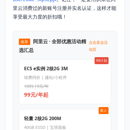
里云消费过的新账号注册并实名认证，这样才能
享受最大力度的折扣哦！
阿里云 · 全部优惠活动精
推荐
点击直达活
选汇总
动页
99计划
ECS e实例 2核2G 3M
续费同价 | 建站/小程序
1009.19元/年
99元/年起
新人
轻量 2核2G 200M
40GB ESSD | 宝塔面板