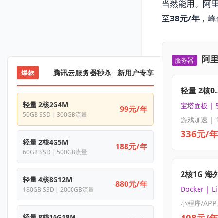
当然能用。阿
至
38元/年
，峰
阿里
服务器
腾讯云服务器秒杀 · 新用户专享
爆款
轻量 2核0.
轻量 2核2G4M
宝塔面板 |
99元/年
50GB SSD | 300GB流量
游戏加速 | 
336元/年
轻量 2核4G5M
188元/年
60GB SSD | 500GB流量
2核1G 海
轻量 4核8G12M
880元/年
Docker | L
180GB SSD | 2000GB流量
小程序/APP
408元/年
轻量 8核16G18M