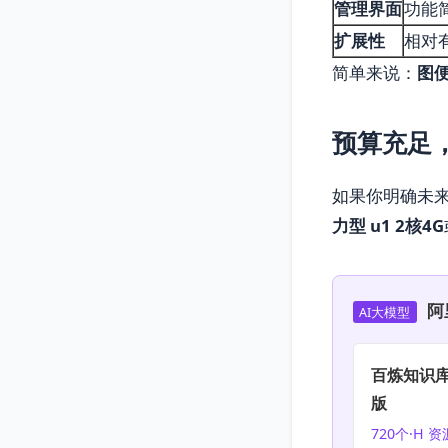
管理界面
功能
扩展性
相对
简单来说：
图
预算充足
如果你明确未
力型 u1 2核4G
阿
AI大模型
百炼知识库
版
720个·H 