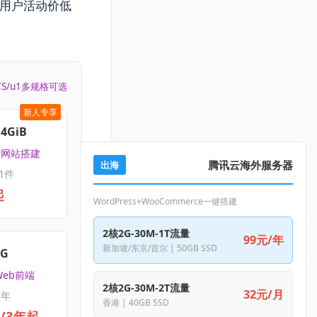
用户活动价低
CS/u1多规格可选
新人专享
4GiB
 | 网站搭建
腾讯云海外服务器
出海
1件
起
WordPress+WooCommerce一键搭建
2核2G-30M-1T流量
99元/年
新加坡/东京/首尔 | 50GB SSD
4G
Web前端
2核2G-30M-2T流量
32元/月
3年
香港 | 40GB SSD
元/3年起