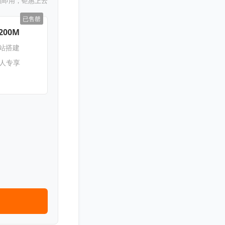
箱即用，钜惠上云
已售罄
200M
网站搭建
新人专享