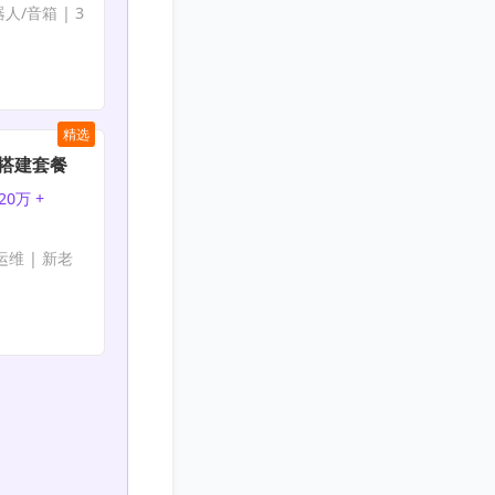
人/音箱 | 3
精选
nt搭建套餐
20万 +
免运维 | 新老