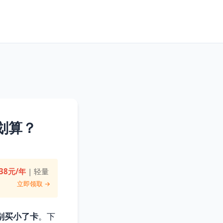
划算？
38元/年
| 轻量
立即领取 →
别买小了卡
。下