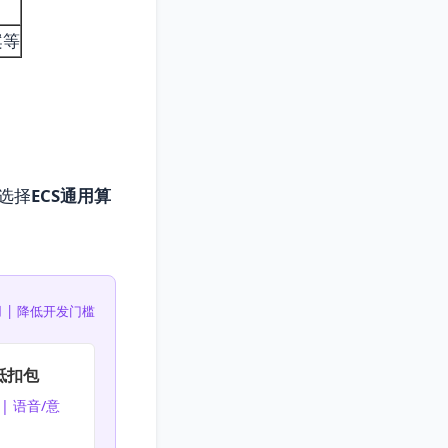
案等
选择
ECS通用算
 | 降低开发门槛
抵扣包
| 语音/意