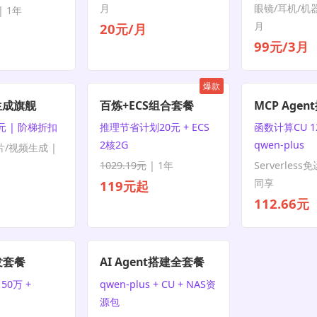
月
眼镜/耳机/机器
 1年
月
20元/月
99元/3月
爆款
生成旗舰
百炼+ECS组合套餐
MCP Age
元 | 阶梯折扣
推理节省计划20元 + ECS
函数计算CU 1
2核2G
qwen-plus
片/视频生成 |
1029.19元
| 1年
Serverless
同享
119元起
112.66元
发套餐
AI Agent搭建全套餐
50万 +
qwen-plus + CU + NAS资
源包