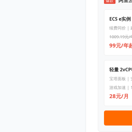
阿里云
爆款
ECS e实例
续费同价 |
1009.19元/
99元/年
轻量 2vCPU
宝塔面板 |
游戏加速 | 
28元/月