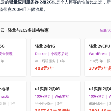
里云的
轻量应用服务器 2核2G
也是个人博客的性价比之选，新
值带宽200M且不限流量。
云 · 轻量与ECS多规格特惠
轻量/E
5G
轻量 2核1G
轻量 2vCPU 
 安全管理
Docker | 小程序后端
WordPress
1年
APP后端服务 | 1年
714元/年
| 限
408元/年
379元/年
外地域
u1实例 2核4G
u1实例 2核
inux版
100%算力 | Web前端
100%算力 | 
后端 | 1年
11441.40元
| 5年
6864.84元
| 
3657.62元/5年起
2801.10