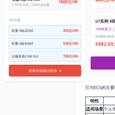
1800元/年
270GB SSD | 3500GB流量
3年特惠
u1实例 4
100%算力 
轻量 2核2G5M
353元/3年
21550.20元
5982.6
轻量 2核4G6M
528元/3年
云服务器CVM SA2
730元/3年
查看全部爆品秒杀 →
它与ECS的主
特性
适用场景
个人