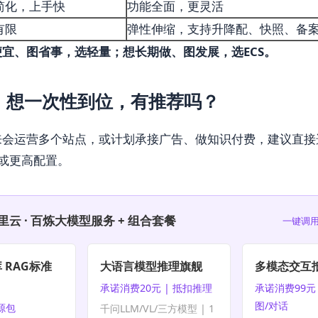
简化，上手快
功能全面，更灵活
有限
弹性伸缩，支持升降配、快照、备
便宜、图省事，选轻量；想长期做、图发展，选ECS。
，想一次性到位，有推荐吗？
来会运营多个站点，或计划承接广告、做知识付费，建议直接
或更高配置。
里云 · 百炼大模型服务 + 组合套餐
一键调用
 RAG标准
大语言模型推理旗舰
多模态交互
承诺消费20元 | 抵扣推理
承诺消费99元 
图/对话
资源包
千问LLM/VL/三方模型 | 1