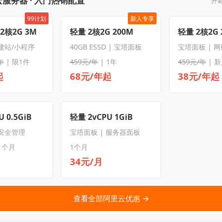
服务器 · 入门热销配置
开
99计划
新人专享
 2核2G 3M
轻量 2核2G 200M
轻量 2核2G 
 建站/小程序
40GB ESSD | 宝塔面板
宝塔面板 | 
年
| 限1件
459元/年
| 1年
459元/年
| 
起
68元/年起
38元/年起
 0.5GiB
轻量 2vCPU 1GiB
 安全管理
宝塔面板 | 服务器面板
1个月
1个月
34元/月
查看全部阿里云优惠 →