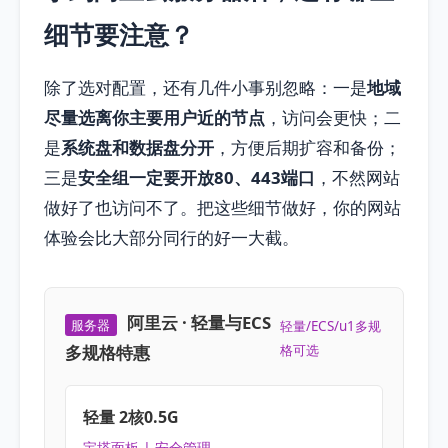
细节要注意？
除了选对配置，还有几件小事别忽略：一是
地域
尽量选离你主要用户近的节点
，访问会更快；二
是
系统盘和数据盘分开
，方便后期扩容和备份；
三是
安全组一定要开放80、443端口
，不然网站
做好了也访问不了。把这些细节做好，你的网站
体验会比大部分同行的好一大截。
阿里云 · 轻量与ECS
服务器
轻量/ECS/u1多规
多规格特惠
格可选
轻量 2核0.5G
宝塔面板 | 安全管理