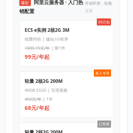
阿里云服务器 · 入门热
爆款
开箱即用，钜惠
销配置
上云
99计划
ECS e实例 2核2G 3M
续费同价 | 建站/小程序
1009.19元/年
| 限1件
99元/年起
新人专享
轻量 2核2G 200M
40GB ESSD | 宝塔面板
459元/年
| 1年
68元/年起
已售罄
轻量 2核2G 200M