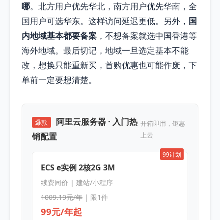
哪
。北方用户优先华北，南方用户优先华南，全
国用户可选华东。这样访问延迟更低。另外，
国
内地域基本都要备案
，不想备案就选中国香港等
海外地域。最后切记，地域一旦选定基本不能
改，想换只能重新买，首购优惠也可能作废，下
单前一定要想清楚。
阿里云服务器 · 入门热
爆款
开箱即用，钜惠
销配置
上云
99计划
ECS e实例 2核2G 3M
续费同价 | 建站/小程序
1009.19元/年
| 限1件
99元/年起