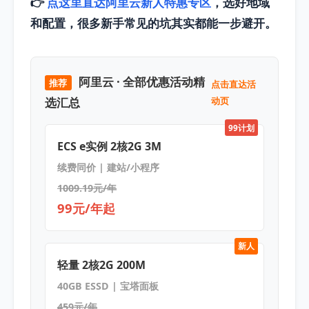
👉
点这里直达阿里云新人特惠专区
，选好地域
和配置，很多新手常见的坑其实都能一步避开。
阿里云 · 全部优惠活动精
推荐
点击直达活
选汇总
动页
99计划
ECS e实例 2核2G 3M
续费同价 | 建站/小程序
1009.19元/年
99元/年起
新人
轻量 2核2G 200M
40GB ESSD | 宝塔面板
459元/年