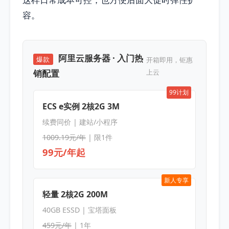
容。
阿里云服务器 · 入门热
爆款
开箱即用，钜惠
销配置
上云
99计划
ECS e实例 2核2G 3M
续费同价 | 建站/小程序
1009.19元/年
| 限1件
99元/年起
新人专享
轻量 2核2G 200M
40GB ESSD | 宝塔面板
459元/年
| 1年