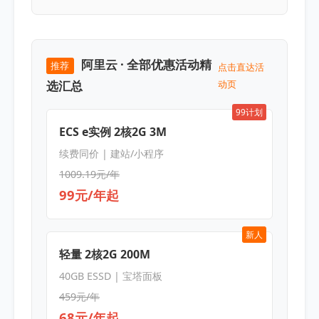
阿里云 · 全部优惠活动精
推荐
点击直达活
选汇总
动页
99计划
ECS e实例 2核2G 3M
续费同价 | 建站/小程序
1009.19元/年
99元/年起
新人
轻量 2核2G 200M
40GB ESSD | 宝塔面板
459元/年
68元/年起