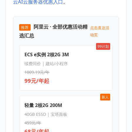
云AI云服务器优惠入口
。
阿里云 · 全部优惠活动精
推荐
点击直达活
选汇总
动页
99计划
ECS e实例 2核2G 3M
续费同价 | 建站/小程序
1009.19元/年
99元/年起
新人
轻量 2核2G 200M
40GB ESSD | 宝塔面板
459元/年
68元/年起