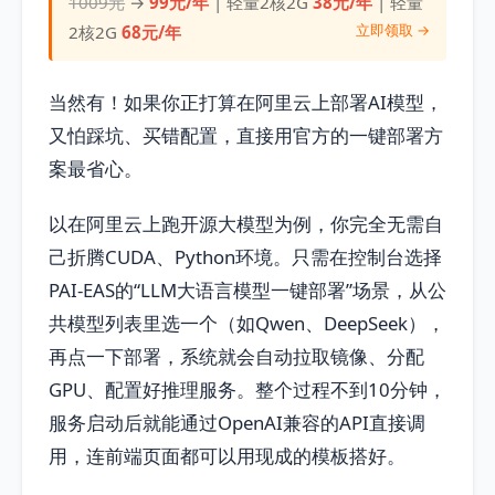
1009元
→
99元/年
| 轻量2核2G
38元/年
| 轻量
立即领取 →
2核2G
68元/年
当然有！如果你正打算在阿里云上部署AI模型，
又怕踩坑、买错配置，直接用官方的一键部署方
案最省心。
以在阿里云上跑开源大模型为例，你完全无需自
己折腾CUDA、Python环境。只需在控制台选择
PAI-EAS的“LLM大语言模型一键部署”场景，从公
共模型列表里选一个（如Qwen、DeepSeek），
再点一下部署，系统就会自动拉取镜像、分配
GPU、配置好推理服务。整个过程不到10分钟，
服务启动后就能通过OpenAI兼容的API直接调
用，连前端页面都可以用现成的模板搭好。