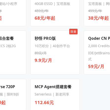
 建站/小程序
40GB ESSD | 宝塔面板
宝塔面板 | 
年
459元/年
459元/年
起
68元/年起
38元/年起
限量
S组合套餐
秒悟 PRO版
Qoder CN 
CS 2核2G
10万积分 | AI创作平台
2,000 Credit
89元/月
IDE/JetBrain
式
9.9元/月
59元/月
se 720P
MCP Agent搭建套餐
频 | 限时8折
Serverless | 新老同享
秒起
112.66元