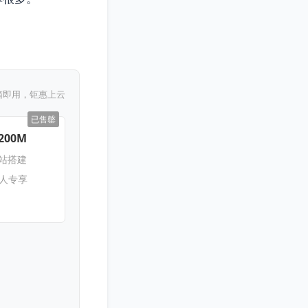
。
箱即用，钜惠上云
已售罄
200M
网站搭建
新人专享