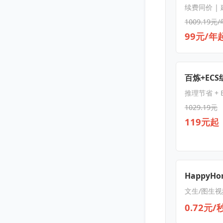
续费同价 |
1009.19元/
99元/年
百炼+EC
推理节省 + E
1029.19元
119元起
HappyHor
文生/图生视
0.72元/