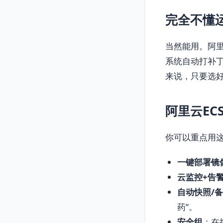
完全不懂运
当然能用。阿里
系统自动打补
来说，只要选
阿里云E
你可以重点用
一键部署镜
云监控+告
自动快照/
药”。
安全组
：在