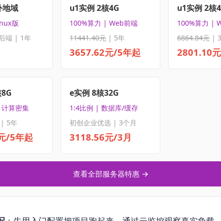
外地域
u1实例 2核4G
u1实例 2核
inux版
100%算力 | Web前端
100%算力 | 
后端 | 1年
11441.40元
| 5年
6864.84元
| 
3657.62元/5年起
2801.10
核8G
e实例 8核32G
| 计算密集
1:4比例 | 数据库/缓存
| 5年
初创企业优选 | 3个月
5元/5年起
3118.56元/3月
查看全部服务器特惠 →
配
：先用入门配置把项目跑起来，通过云监控观察真实负载