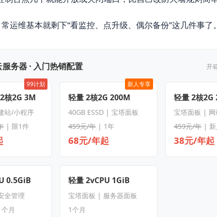
常运维基本就剩下“看监控、点升级、偶尔备份”这几件事了
服务器 · 入门热销配置
开
99计划
新人专享
 2核2G 3M
轻量 2核2G 200M
轻量 2核2G 
 建站/小程序
40GB ESSD | 宝塔面板
宝塔面板 | 
年
| 限1件
459元/年
| 1年
459元/年
| 
起
68元/年起
38元/年起
 0.5GiB
轻量 2vCPU 1GiB
 安全管理
宝塔面板 | 服务器面板
1个月
1个月