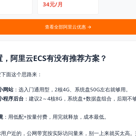
34元/月
查看全部阿里云优惠 →
置，阿里云ECS有没有推荐方案？
按下面这个思路来：
小网站
：选入门通用型，2核4G、系统盘50G左右就够用。
小程序后台
：建议2～4核8G，系统盘+数据盘组合，后期不
境
：用低配+按量付费，用完就释放，成本最低。
你用户近的，公网带宽按实际访问量来，别一上来就买太高。