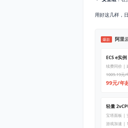
用好这几样，日
阿里云
爆款
ECS e实例
续费同价 |
1009.19元/
99元/年
轻量 2vCPU
宝塔面板 |
游戏加速 | 