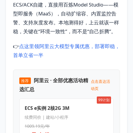
ECS/ACK自建，直接用百炼Model Studio——模
型即服务（MaaS），自动扩缩容、内置监控告
警、支持灰度发布。本地测得好，上云就该一样
稳，关键在“环境一致性”，而不是“自己折腾”。
👉
点这里领阿里云大模型专属优惠，部署即稳，
首单立省一半
阿里云 · 全部优惠活动精
推荐
点击直达活
选汇总
动页
99计划
ECS e实例 2核2G 3M
续费同价 | 建站/小程序
1009.19元/年