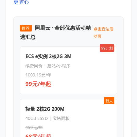
更省心
阿里云 · 全部优惠活动精
推荐
点击直达活
选汇总
动页
99计划
ECS e实例 2核2G 3M
续费同价 | 建站/小程序
1009.19元/年
99元/年起
新人
轻量 2核2G 200M
40GB ESSD | 宝塔面板
459元/年
68元/年起