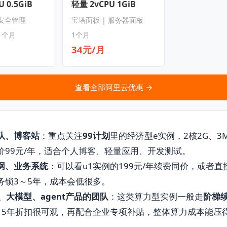
 0.5GiB
轻量 2vCPU 1GiB
 安全管理
宝塔面板 | 服务器面板
1个月
1个月
34元/月
查看全部阿里云优惠 →
队、博客站
：重点关注
99计划
里的经济型e实例，2核2G、3
价99元/年，适合个人博客、轻量应用、开发测试。
网、业务系统
：可以看u1实例的199元/年续费同价，或者直
务锁3～5年，成本会低很多。
、大模型、agent产品的团队
：这类算力型实例一般走
阶梯
～5年折扣很可观，再配合企业专项补贴，整体算力成本能压