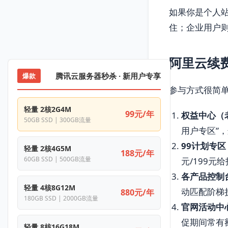
如果你是个人
住；企业用户则
阿里云续费
腾讯云服务器秒杀 · 新用户专享
爆款
参与方式很简
轻量 2核2G4M
99元/年
权益中心（
50GB SSD | 300GB流量
用户专区”
99计划专区
轻量 2核4G5M
188元/年
60GB SSD | 500GB流量
元/199元
各产品控制
轻量 4核8G12M
动匹配阶梯
880元/年
180GB SSD | 2000GB流量
官网活动中
促期间常有
轻量 8核16G18M