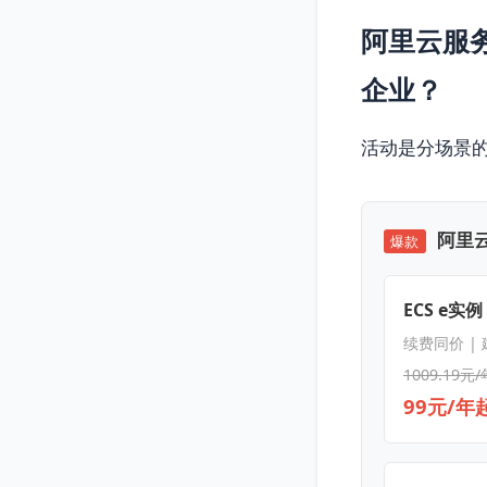
阿里云服
企业？
活动是分场景
阿里云
爆款
ECS e实例
续费同价 |
1009.19元/
99元/年