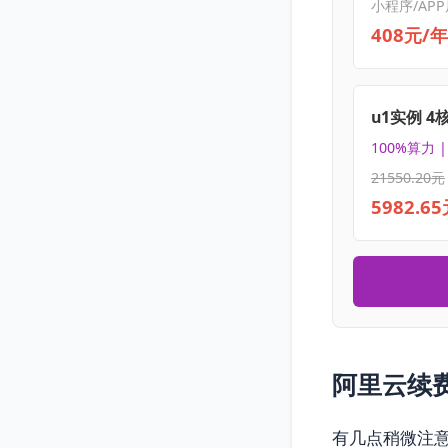
小程序/APP
408元/年
u1实例 4
100%算力 
21550.20元
5982.6
阿里云续费
有几点稍微注