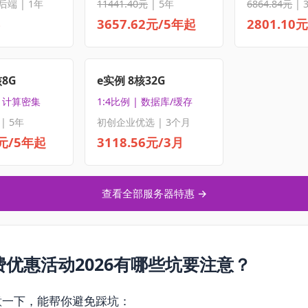
后端 | 1年
11441.40元
| 5年
6864.84元
| 
3657.62元/5年起
2801.10
核8G
e实例 8核32G
| 计算密集
1:4比例 | 数据库/缓存
| 5年
初创企业优选 | 3个月
5元/5年起
3118.56元/3月
查看全部服务器特惠 →
优惠活动2026有哪些坑要注意？
意一下，能帮你避免踩坑：