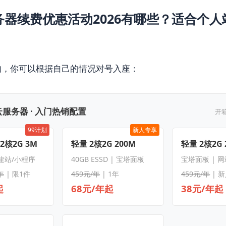
务器续费优惠活动2026有哪些？适合个人
的，你可以根据自己的情况对号入座：
服务器 · 入门热销配置
开
99计划
新人专享
 2核2G 3M
轻量 2核2G 200M
轻量 2核2G 
 建站/小程序
40GB ESSD | 宝塔面板
宝塔面板 | 
年
| 限1件
459元/年
| 1年
459元/年
| 
起
68元/年起
38元/年起