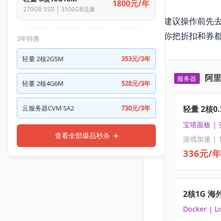
1800元/年
270GB SSD | 3500GB流量
建议操作前先
你把折扣和券
3年特惠
轻量 2核2G5M
353元/3年
阿里
服务器
轻量 2核4G6M
528元/3年
云服务器CVM SA2
730元/3年
轻量 2核0.
宝塔面板 |
查看全部爆品秒杀 →
游戏加速 | 
336元/年
2核1G 海
Docker | L