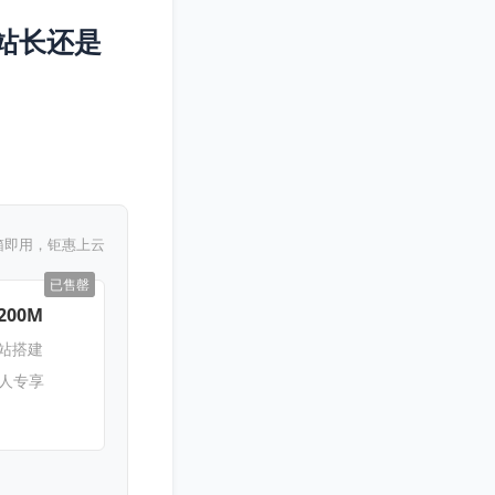
站长还是
箱即用，钜惠上云
已售罄
200M
网站搭建
新人专享