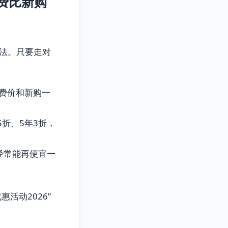
费比新购
玩法。只要走对
续费价和新购一
5折、5年3折，
经常能再便宜一
活动2026”