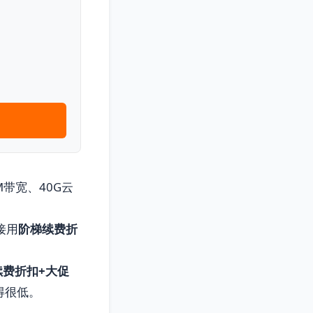
M带宽、40G云
接用
阶梯续费折
续费折扣+大促
得很低。