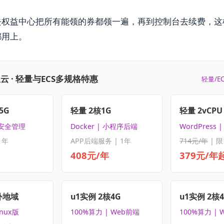
去权益中心把所有能领的券都领一遍，再到控制台去续费，这
都用上。
云 · 轻量与ECS多规格特惠
轻量/E
5G
轻量 2核1G
轻量 2vCPU 
 安全管理
Docker | 小程序后端
WordPress
1年
APP后端服务 | 1年
714元/年
| 限
408元/年
379元/年
外地域
u1实例 2核4G
u1实例 2核
inux版
100%算力 | Web前端
100%算力 | 