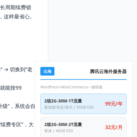
或长周期续费锁
续，这样最省心。
” → 切换到“老
腾讯云海外服务器
出海
就能按99
WordPress+WooCommerce一键搭建
2核2G-30M-1T流量
99元/年
/升级”，系统会自
新加坡/东京/首尔 | 50GB SSD
“续费专区”，大
2核2G-30M-2T流量
32元/月
香港 | 40GB SSD