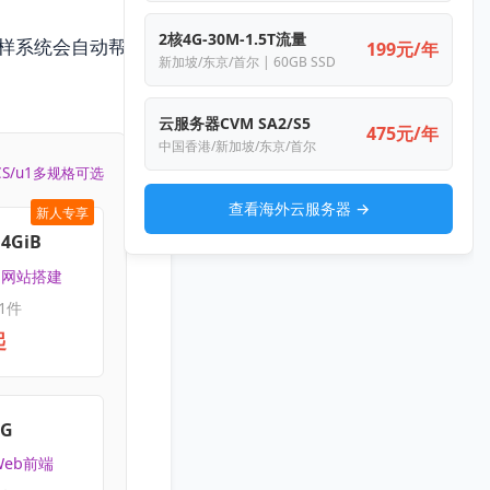
2核4G-30M-1.5T流量
样系统会自动帮
199元/年
新加坡/东京/首尔 | 60GB SSD
云服务器CVM SA2/S5
475元/年
中国香港/新加坡/东京/首尔
CS/u1多规格可选
查看海外云服务器 →
新人专享
4GiB
 | 网站搭建
1件
起
4G
Web前端