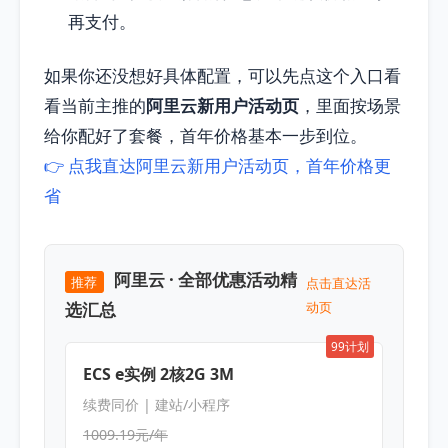
再支付。
如果你还没想好具体配置，可以先点这个入口看
看当前主推的
阿里云新用户活动页
，里面按场景
给你配好了套餐，首年价格基本一步到位。
👉 点我直达阿里云新用户活动页，首年价格更
省
阿里云 · 全部优惠活动精
推荐
点击直达活
选汇总
动页
99计划
ECS e实例 2核2G 3M
续费同价 | 建站/小程序
1009.19元/年