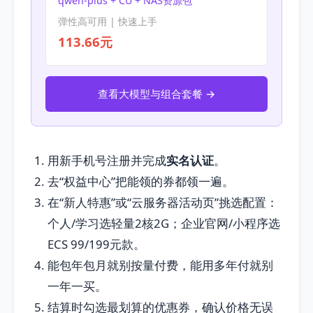
qwen-plus + CU + NAS资源包
弹性高可用 | 快速上手
113.66元
查看大模型与组合套餐 →
用新手机号注册并完成
实名认证
。
去“权益中心”把能领的券都领一遍。
在“新人特惠”或“云服务器活动页”挑选配置：
个人/学习选轻量2核2G；企业官网/小程序选
ECS 99/199元款。
能包年包月就别按量付费，能用多年付就别
一年一买。
结算时勾选最划算的优惠券，确认价格无误