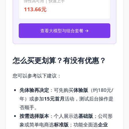
弹性高可用 | 快速上手
113.66元
查看大模型与组合套餐 →
怎么买更划算？有没有优惠？
您可以参考以下建议：
先体验再决定
：可先购买
体验版
（约180元/
年）或参加
15元首月
活动，测试后台操作是
否顺手。
按需选择版本
：个人展示选
基础版
；公司形
象或简单电商选
标准版
；功能全面选
企业