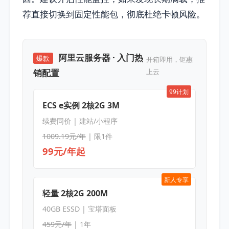
荐直接切换到固定性能包，彻底杜绝卡顿风险。
阿里云服务器 · 入门热
爆款
开箱即用，钜惠
销配置
上云
99计划
ECS e实例 2核2G 3M
续费同价 | 建站/小程序
1009.19元/年
| 限1件
99元/年起
新人专享
轻量 2核2G 200M
40GB ESSD | 宝塔面板
459元/年
| 1年