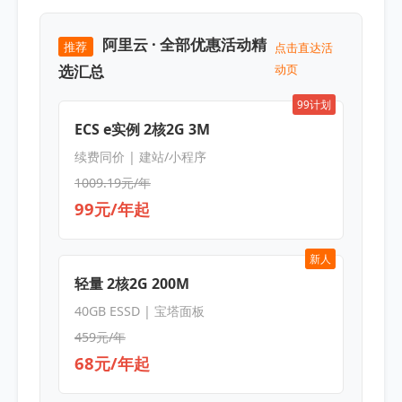
阿里云 · 全部优惠活动精
推荐
点击直达活
选汇总
动页
99计划
ECS e实例 2核2G 3M
续费同价 | 建站/小程序
1009.19元/年
99元/年起
新人
轻量 2核2G 200M
40GB ESSD | 宝塔面板
459元/年
68元/年起