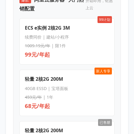
爆款
开箱即用，钜惠
销配置
上云
99计划
ECS e实例 2核2G 3M
续费同价 | 建站/小程序
1009.19元/年
| 限1件
99元/年起
新人专享
轻量 2核2G 200M
40GB ESSD | 宝塔面板
459元/年
| 1年
68元/年起
已售罄
轻量 2核2G 200M