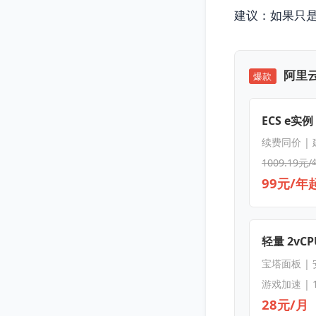
建议：如果只
阿里云
爆款
ECS e实例
续费同价 |
1009.19元/
99元/年
轻量 2vCPU
宝塔面板 |
游戏加速 | 
28元/月