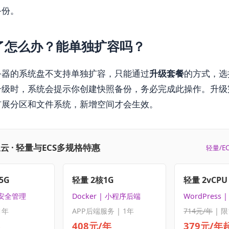
备份。
了怎么办？能单独扩容吗？
务器的系统盘不支持单独扩容，只能通过
升级套餐
的方式，选
升级时，系统会提示你创建快照备份，务必完成此操作。升级
扩展分区和文件系统，新增空间才会生效。
云 · 轻量与ECS多规格特惠
轻量/E
5G
轻量 2核1G
轻量 2vCPU 
 安全管理
Docker | 小程序后端
WordPress
1年
APP后端服务 | 1年
714元/年
| 限
408元/年
379元/年