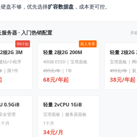
是硬盘不够，优先选择
扩容数据盘
，成本更可控。
服务器 · 入门热销配置
开
99计划
新人专享
 2核2G 3M
轻量 2核2G 200M
轻量 2核2G 
 建站/小程序
40GB ESSD | 宝塔面板
宝塔面板 | 
年
| 限1件
459元/年
| 1年
459元/年
| 
起
68元/年起
38元/年起
 0.5GiB
轻量 2vCPU 1GiB
 安全管理
宝塔面板 | 服务器面板
1个月
1个月
34元/月