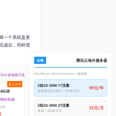
择一个系统盘更
完成后，同样需
腾讯云海外服务器
出海
WordPress+WooCommerce一键搭建
CS/u1多规格可选
新人专享
2核2G-30M-1T流量
99元/年
4GiB
新加坡/东京/首尔 | 50GB SSD
 | 网站搭建
2核2G-30M-2T流量
1件
32元/月
香港 | 40GB SSD
起