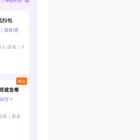
 | 降低开发门槛
抵扣包
| 语音/意
人/音箱 | 3
精选
nt搭建套餐
20万 +
免运维 | 新老