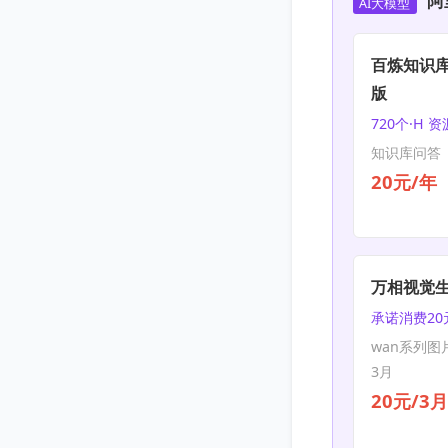
阿
AI大模型
百炼知识库
版
720个·H 
知识库问答 |
20元/年
万相视觉
承诺消费20
wan系列图
3月
20元/3月