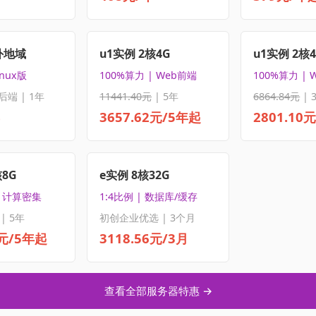
外地域
u1实例 2核4G
u1实例 2核
inux版
100%算力 | Web前端
100%算力 | 
后端 | 1年
11441.40元
| 5年
6864.84元
| 
3657.62元/5年起
2801.10
核8G
e实例 8核32G
| 计算密集
1:4比例 | 数据库/缓存
| 5年
初创企业优选 | 3个月
5元/5年起
3118.56元/3月
查看全部服务器特惠 →