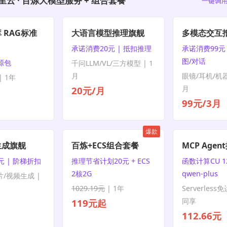
里云 · 百炼大模型服务 + 组合套餐
一键调用
 RAG标准
大语言模型推理旗舰
多模态交互
承诺消费20元 | 抵扣推理
承诺消费99元 
图/对话
资源包
千问LLM/VL/三方模型 | 1
月
眼镜/耳机/机器
 1年
月
20元/月
99元/3月
爆款
生成旗舰
百炼+ECS组合套餐
MCP Age
元 | 阶梯折扣
推理节省计划20元 + ECS
函数计算CU 1
2核2G
qwen-plus
片/视频生成 |
1029.19元
| 1年
Serverless
同享
119元起
112.66元