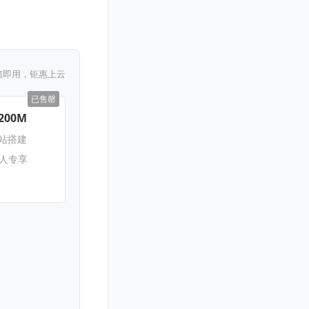
箱即用，钜惠上云
已售罄
200M
网站搭建
新人专享