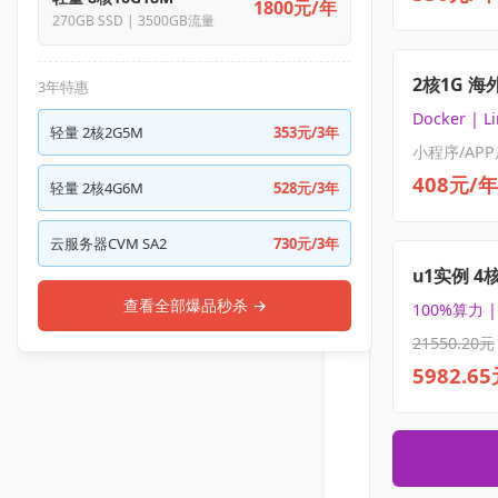
1800元/年
270GB SSD | 3500GB流量
2核1G 海
3年特惠
Docker | L
轻量 2核2G5M
353元/3年
小程序/APP
408元/年
轻量 2核4G6M
528元/3年
云服务器CVM SA2
730元/3年
u1实例 4
查看全部爆品秒杀 →
100%算力 
21550.20元
5982.6