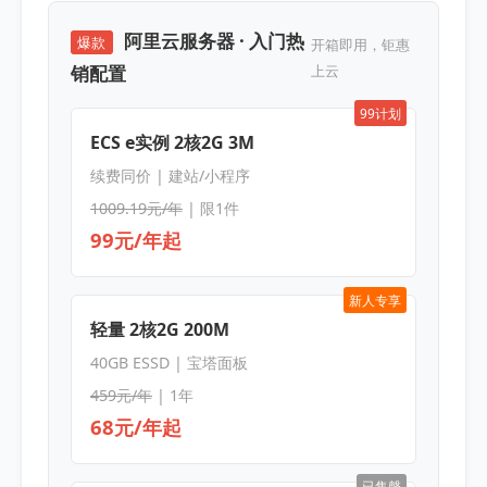
阿里云服务器 · 入门热
爆款
开箱即用，钜惠
销配置
上云
99计划
ECS e实例 2核2G 3M
续费同价 | 建站/小程序
1009.19元/年
| 限1件
99元/年起
新人专享
轻量 2核2G 200M
40GB ESSD | 宝塔面板
459元/年
| 1年
68元/年起
已售罄