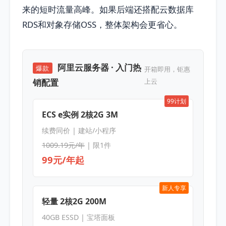
来的短时流量高峰。如果后端还搭配云数据库
RDS和对象存储OSS，整体架构会更省心。
阿里云服务器 · 入门热
爆款
开箱即用，钜惠
销配置
上云
99计划
ECS e实例 2核2G 3M
续费同价 | 建站/小程序
1009.19元/年
| 限1件
99元/年起
新人专享
轻量 2核2G 200M
40GB ESSD | 宝塔面板