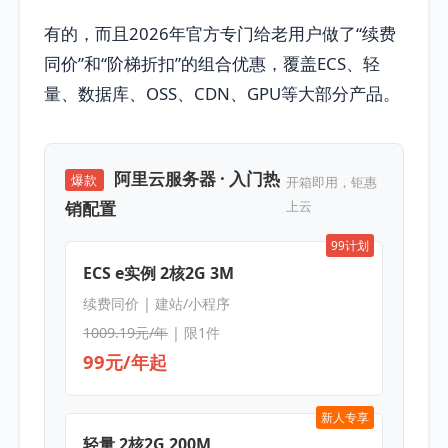
有的，而且2026年官方专门给老用户做了“续费
同价”和“阶梯折扣”的组合优惠，覆盖ECS、轻
量、数据库、OSS、CDN、GPU等大部分产品。
阿里云服务器 · 入门热
爆款
开箱即用，钜惠
销配置
上云
99计划
ECS e实例 2核2G 3M
续费同价 | 建站/小程序
1009.19元/年
| 限1件
99元/年起
新人专享
轻量 2核2G 200M