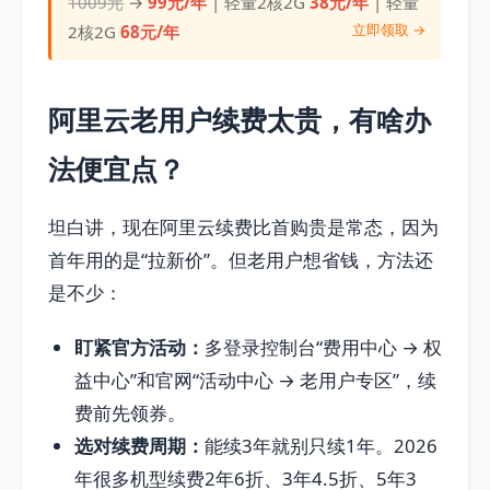
1009元
→
99元/年
| 轻量2核2G
38元/年
| 轻量
立即领取 →
2核2G
68元/年
阿里云老用户续费太贵，有啥办
法便宜点？
坦白讲，现在阿里云续费比首购贵是常态，因为
首年用的是“拉新价”。但老用户想省钱，方法还
是不少：
盯紧官方活动：
多登录控制台“费用中心 → 权
益中心”和官网“活动中心 → 老用户专区”，续
费前先领券。
选对续费周期：
能续3年就别只续1年。2026
年很多机型续费2年6折、3年4.5折、5年3