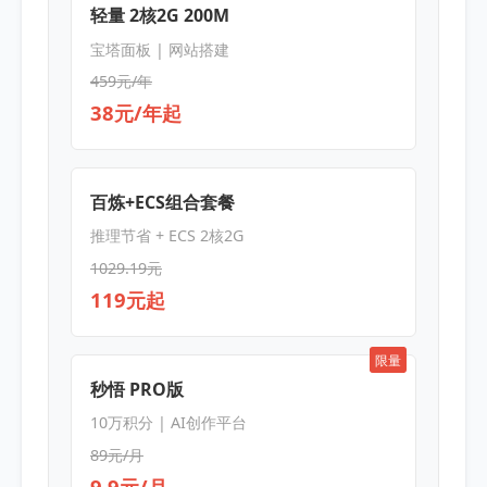
轻量 2核2G 200M
宝塔面板 | 网站搭建
459元/年
38元/年起
百炼+ECS组合套餐
推理节省 + ECS 2核2G
1029.19元
119元起
限量
秒悟 PRO版
10万积分 | AI创作平台
89元/月
9.9元/月