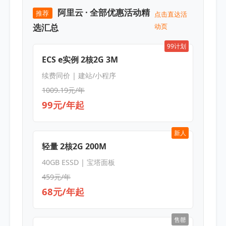
阿里云 · 全部优惠活动精
推荐
点击直达活
选汇总
动页
99计划
ECS e实例 2核2G 3M
续费同价 | 建站/小程序
1009.19元/年
99元/年起
新人
轻量 2核2G 200M
40GB ESSD | 宝塔面板
459元/年
68元/年起
售罄