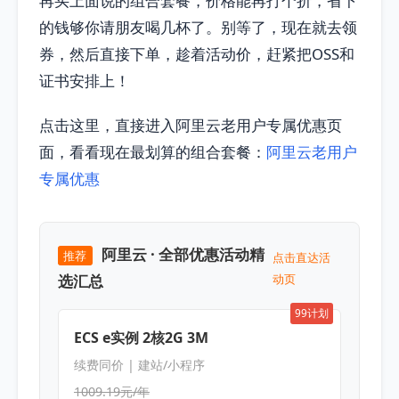
再买上面说的组合套餐，价格能再打个折，省下
的钱够你请朋友喝几杯了。别等了，现在就去领
券，然后直接下单，趁着活动价，赶紧把OSS和
证书安排上！
点击这里，直接进入阿里云老用户专属优惠页
面，看看现在最划算的组合套餐：
阿里云老用户
专属优惠
阿里云 · 全部优惠活动精
推荐
点击直达活
选汇总
动页
99计划
ECS e实例 2核2G 3M
续费同价 | 建站/小程序
1009.19元/年