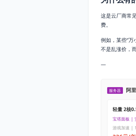
这是云厂商常见
费。
例如，某些“万
不是乱涨价，
—
阿里
服务器
轻量 2核0.
宝塔面板 |
游戏加速 | 