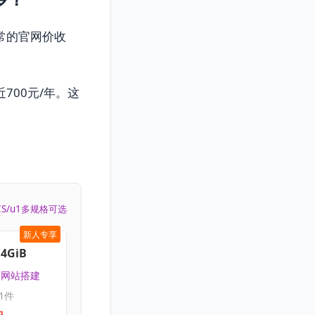
常的官网价收
700元/年。这
CS/u1多规格可选
新人专享
4GiB
 | 网站搭建
1件