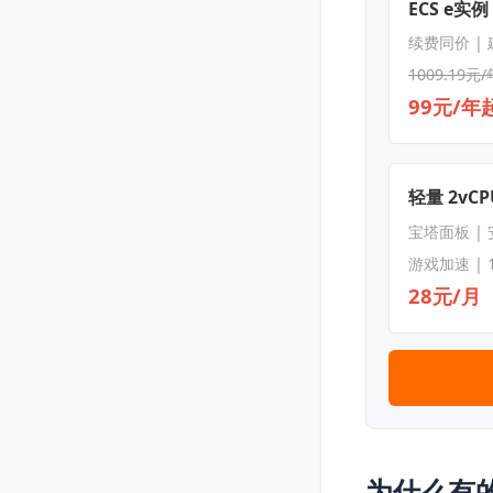
ECS e实例
续费同价 |
1009.19元/
99元/年
轻量 2vCPU
宝塔面板 |
游戏加速 | 
28元/月
为什么有