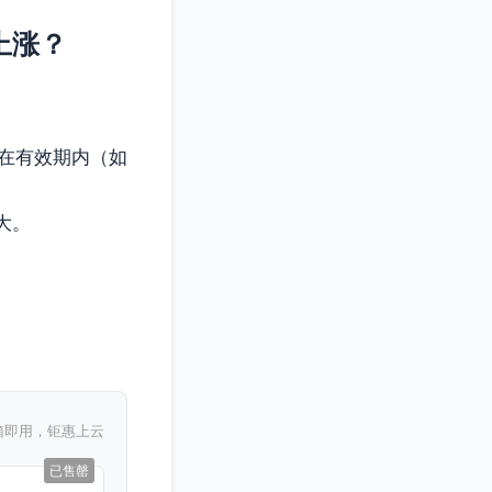
上涨？
在有效期内（如
大。
箱即用，钜惠上云
已售罄