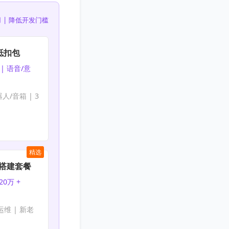
 | 降低开发门槛
抵扣包
| 语音/意
人/音箱 | 3
精选
nt搭建套餐
20万 +
免运维 | 新老