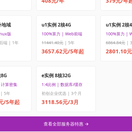
408元/年
379元/年
外地域
u1实例 2核4G
u1实例 2核
inux版
100%算力 | Web前端
100%算力 | 
后端 | 1年
11441.40元
| 5年
6864.84元
| 
3657.62元/5年起
2801.10
核8G
e实例 8核32G
| 计算密集
1:4比例 | 数据库/缓存
| 5年
初创企业优选 | 3个月
5元/5年起
3118.56元/3月
查看全部服务器特惠 →