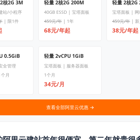
 2核2G 3M
轻量 2核2G 200M
轻量 2核2G 
 建站/小程序
40GB ESSD | 宝塔面板
宝塔面板 | 
年
| 限1件
459元/年
| 1年
459元/年
| 
起
68元/年起
38元/年起
 0.5GiB
轻量 2vCPU 1GiB
 安全管理
宝塔面板 | 服务器面板
1个月
1个月
34元/月
查看全部阿里云优惠 →
的阿里云建站首年很便宜，第二年就贵很