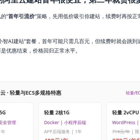
的“
首年引流价
”策略，先用低价吸引你建站，续费时再按正
小智AI建站”套餐，首年可能只需几百元，但续费时就会跳到近
而是优惠结束，价格回归正常水平。
云 · 轻量与ECS多规格特惠
轻量/E
5G
轻量 2核1G
轻量 2vCPU 
 安全管理
Docker | 小程序后端
WordPress
1年
APP后端服务 | 1年
714元/年
| 限