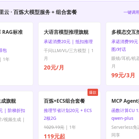
里云 · 百炼大模型服务 + 组合套餐
一键调用
 RAG标准
大语言模型推理旗舰
多模态交互
承诺消费20元 | 抵扣推理
承诺消费99元 
图/对话
资源包
千问LLM/VL/三方模型 | 1
月
眼镜/耳机/机器
 1年
月
20元/月
99元/3月
爆款
生成旗舰
百炼+ECS组合套餐
MCP Age
元 | 阶梯折扣
推理节省计划20元 + ECS
函数计算CU 1
2核2G
qwen-plus
片/视频生成 |
1029.19元
| 1年
Serverless
同享
119元起