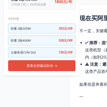
1800元/年
270GB SSD | 3500GB流量
现在买阿
3年特惠
轻量 2核2G5M
353元/3年
不一定，关键
轻量 2核4G6M
528元/3年
✅ 推荐：选
这类机型（如
云服务器CVM SA2
730元/3年
内（如到20
⚠️ 注意：
查看全部爆品秒杀 →
这类产品首
如果你是奔着长
—