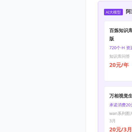
阿
AI大模型
百炼知识库
版
720个·H 
知识库问答 |
20元/年
万相视觉
承诺消费20
wan系列图
3月
20元/3月