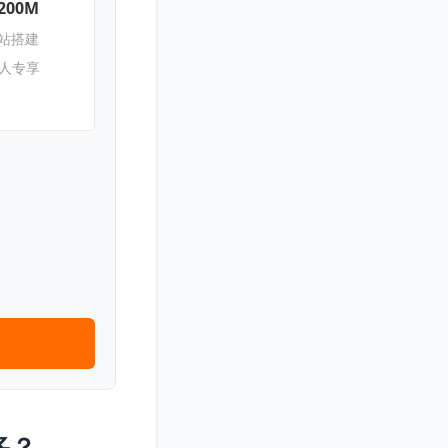
200M
网站搭建
新人专享
多？