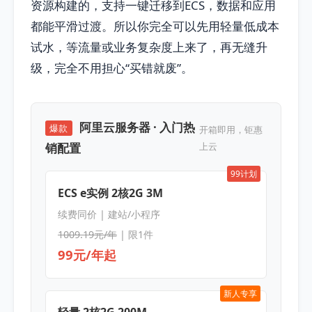
资源构建的，支持一键迁移到ECS，数据和应用
都能平滑过渡。所以你完全可以先用轻量低成本
试水，等流量或业务复杂度上来了，再无缝升
级，完全不用担心“买错就废”。
阿里云服务器 · 入门热
爆款
开箱即用，钜惠
销配置
上云
99计划
ECS e实例 2核2G 3M
续费同价 | 建站/小程序
1009.19元/年
| 限1件
99元/年起
新人专享