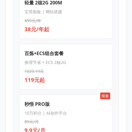
轻量 2核2G 200M
宝塔面板 | 网站搭建
459元/年
38元/年起
百炼+ECS组合套餐
推理节省 + ECS 2核2G
1029.19元
119元起
限量
秒悟 PRO版
10万积分 | AI创作平台
89元/月
9.9元/月