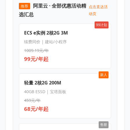
阿里云 · 全部优惠活动精
推荐
点击直达活
选汇总
动页
99计划
ECS e实例 2核2G 3M
续费同价 | 建站/小程序
1009.19元/年
99元/年起
新人
轻量 2核2G 200M
40GB ESSD | 宝塔面板
459元/年
68元/年起
售罄