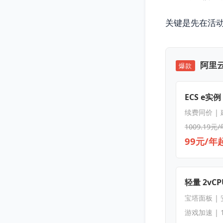
关键是先在活
阿里云
爆款
ECS e实例
续费同价 |
1009.19元/
99元/年
轻量 2vCPU
宝塔面板 |
游戏加速 | 