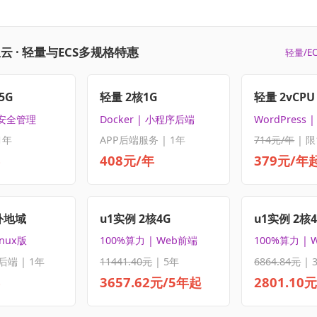
云 · 轻量与ECS多规格特惠
轻量/E
5G
轻量 2核1G
轻量 2vCPU 
 安全管理
Docker | 小程序后端
WordPress
1年
APP后端服务 | 1年
714元/年
| 限
408元/年
379元/年
外地域
u1实例 2核4G
u1实例 2核
inux版
100%算力 | Web前端
100%算力 | 
后端 | 1年
11441.40元
| 5年
6864.84元
| 
3657.62元/5年起
2801.10