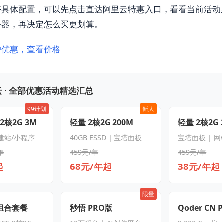
好具体配置，可以先点击直达阿里云特惠入口，看看当前活动
务器，再决定怎么买更划算。
户优惠，查看价格
 · 全部优惠活动精选汇总
99计划
新人
 2核2G 3M
轻量 2核2G 200M
轻量 2核2G 
 建站/小程序
40GB ESSD | 宝塔面板
宝塔面板 | 
年
459元/年
459元/年
起
68元/年起
38元/年起
限量
S组合套餐
秒悟 PRO版
Qoder CN 