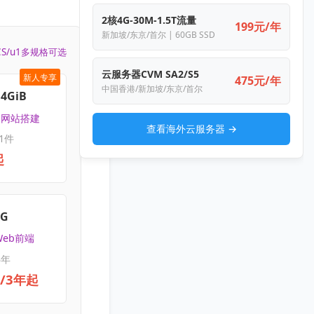
2核4G-30M-1.5T流量
199元/年
新加坡/东京/首尔 | 60GB SSD
CS/u1多规格可选
云服务器CVM SA2/S5
新人专享
475元/年
中国香港/新加坡/东京/首尔
4GiB
 | 网站搭建
查看海外云服务器 →
1件
起
4G
Web前端
3年
元/3年起