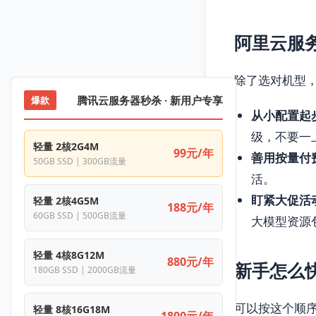
阿里云服
除了选对机型
腾讯云服务器秒杀 · 新用户专享
爆款
从小配置起
级，不要一
轻量 2核2G4M
99元/年
善用按量付
50GB SSD | 300GB流量
活。
盯紧大促活
轻量 2核4G5M
188元/年
60GB SSD | 500GB流量
大模型资源
轻量 4核8G12M
880元/年
新手怎么
180GB SSD | 2000GB流量
可以按这个顺
轻量 8核16G18M
1800元/年