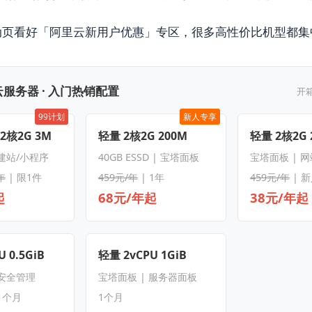
动页看好「阿里云新用户优惠」专区，很多高性价比机型都集
服务器 · 入门热销配置
开
99计划
新人专享
 2核2G 3M
轻量 2核2G 200M
轻量 2核2G 
 建站/小程序
40GB ESSD | 宝塔面板
宝塔面板 | 
年
| 限1件
459元/年
| 1年
459元/年
| 
起
68元/年起
38元/年起
 0.5GiB
轻量 2vCPU 1GiB
 安全管理
宝塔面板 | 服务器面板
1个月
1个月