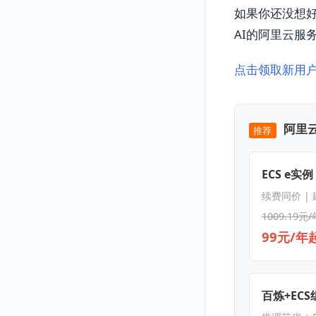
如果你还没想
AI的阿里云服
点击领取新用
阿里云
推荐
ECS e实例
续费同价 |
1009.19元/
99元/年
百炼+EC