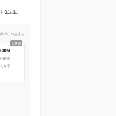
中在这里。
箱即用，钜惠上云
已售罄
200M
网站搭建
新人专享