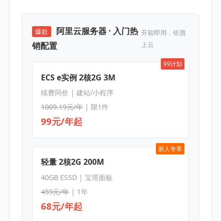
阿里云服务器 · 入门热
爆款
开箱即用，钜惠
销配置
上云
99计划
ECS e实例 2核2G 3M
续费同价 | 建站/小程序
1009.19元/年
| 限1件
99元/年起
新人专享
轻量 2核2G 200M
40GB ESSD | 宝塔面板
459元/年
| 1年
68元/年起