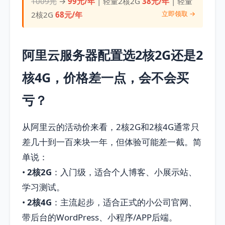
1009元
→
99元/年
| 轻量2核2G
38元/年
| 轻量
立即领取 →
2核2G
68元/年
阿里云服务器配置选2核2G还是2
核4G，价格差一点，会不会买
亏？
从阿里云的活动价来看，2核2G和2核4G通常只
差几十到一百来块一年，但体验可能差一截。简
单说：
•
2核2G
：入门级，适合个人博客、小展示站、
学习测试。
•
2核4G
：主流起步，适合正式的小公司官网、
带后台的WordPress、小程序/APP后端。