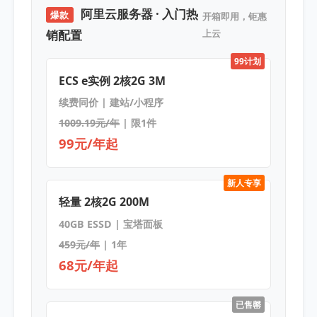
阿里云服务器 · 入门热
爆款
开箱即用，钜惠
销配置
上云
99计划
ECS e实例 2核2G 3M
续费同价 | 建站/小程序
1009.19元/年
| 限1件
99元/年起
新人专享
轻量 2核2G 200M
40GB ESSD | 宝塔面板
459元/年
| 1年
68元/年起
已售罄