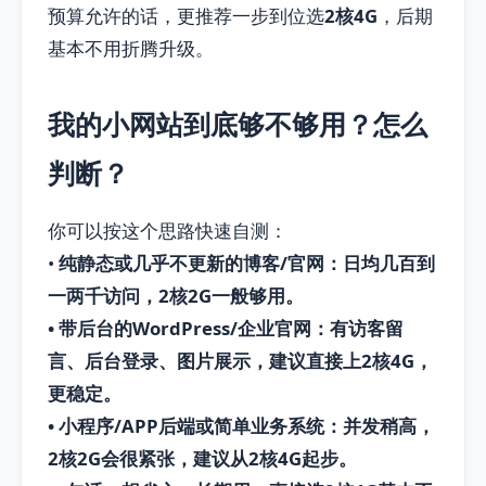
预算允许的话，更推荐一步到位选
2核4G
，后期
基本不用折腾升级。
我的小网站到底够不够用？怎么
判断？
你可以按这个思路快速自测：
•
纯静态或几乎不更新的博客/官网
：日均几百到
一两千访问，2核2G一般够用。
•
带后台的WordPress/企业官网
：有访客留
言、后台登录、图片展示，建议直接上
2核4G
，
更稳定。
•
小程序/APP后端或简单业务系统
：并发稍高，
2核2G会很紧张，建议从
2核4G
起步。