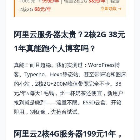
1009元
→
99元/年
| 轻量2核2G
38元/年
| 轻量
立即领取 →
2核2G
68元/年
阿里云服务器太贵？2核2G 38元
1年真能跑个人博客吗？
真能！而且超稳。我们实测过：WordPress博
客、Typecho、Hexo静态站、甚至带评论和图床
的小站，2核2G+200M峰值带宽完全不卡。38
元/年≈每天1毛钱，比一杯奶茶还便宜，新用户
抢到就是赚到——流量不限、ESSD云盘、开箱
即用，别犹豫，先抢台试试。
阿里云2核4G服务器199元1年，