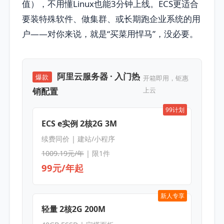
值），不用懂Linux也能3分钟上线。ECS更适合
要装特殊软件、做集群、或长期跑企业系统的用
户——对你来说，就是“买菜用悍马”，没必要。
阿里云服务器 · 入门热
爆款
开箱即用，钜惠
销配置
上云
99计划
ECS e实例 2核2G 3M
续费同价 | 建站/小程序
1009.19元/年
| 限1件
99元/年起
新人专享
轻量 2核2G 200M