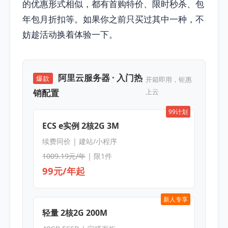
的优惠形式相似，都有首购特价、限时秒杀、包
年包月折扣等。如果你之前只买过其中一种，不
妨趁活动换着体验一下。
阿里云服务器 · 入门热
爆款
开箱即用，钜惠
销配置
上云
99计划
ECS e实例 2核2G 3M
续费同价 | 建站/小程序
1009.19元/年
| 限1件
99元/年起
新人专享
轻量 2核2G 200M