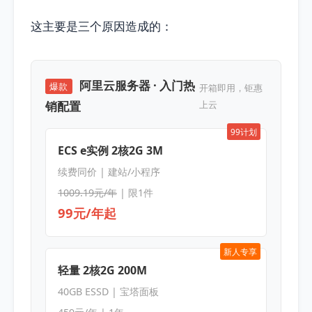
这主要是三个原因造成的：
阿里云服务器 · 入门热
爆款
开箱即用，钜惠
销配置
上云
99计划
ECS e实例 2核2G 3M
续费同价 | 建站/小程序
1009.19元/年
| 限1件
99元/年起
新人专享
轻量 2核2G 200M
40GB ESSD | 宝塔面板