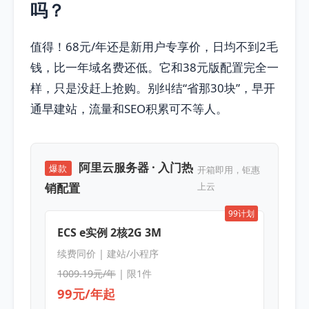
吗？
值得！68元/年还是新用户专享价，日均不到2毛
钱，比一年域名费还低。它和38元版配置完全一
样，只是没赶上抢购。别纠结“省那30块”，早开
通早建站，流量和SEO积累可不等人。
阿里云服务器 · 入门热
爆款
开箱即用，钜惠
销配置
上云
99计划
ECS e实例 2核2G 3M
续费同价 | 建站/小程序
1009.19元/年
| 限1件
99元/年起