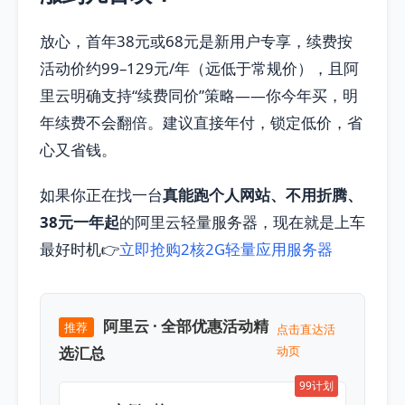
放心，首年38元或68元是新用户专享，续费按
活动价约99–129元/年（远低于常规价），且阿
里云明确支持“续费同价”策略——你今年买，明
年续费不会翻倍。建议直接年付，锁定低价，省
心又省钱。
如果你正在找一台
真能跑个人网站、不用折腾、
38元一年起
的阿里云轻量服务器，现在就是上车
最好时机👉
立即抢购2核2G轻量应用服务器
阿里云 · 全部优惠活动精
推荐
点击直达活
选汇总
动页
99计划