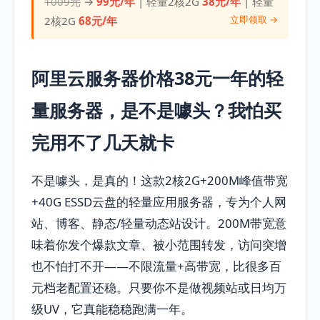
1009元
→
99元/年
| 轻量2核2G
38元/年
| 轻量
立即领取 →
2核2G
68元/年
阿里云服务器价格38元一年的轻
量服务器，是不是噱头？我怕买
完用不了几天就卡
不是噱头，是真的！这款2核2G+200M峰值带宽
+40G ESSD云盘的轻量应用服务器，专为个人网
站、博客、静态/轻量动态站设计。200M带宽意
味着你发个爆款文章、被小范围转发，访问突增
也不怕打不开——不限流量+高带宽，比很多百
元档老配置还稳。只要你不是做视频站或日均万
级UV，它真能稳稳跑满一年。