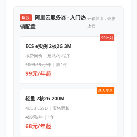
阿里云服务器 · 入门热
爆款
开箱即用，钜惠
销配置
上云
99计划
ECS e实例 2核2G 3M
续费同价 | 建站/小程序
1009.19元/年
| 限1件
99元/年起
新人专享
轻量 2核2G 200M
40GB ESSD | 宝塔面板
459元/年
| 1年
68元/年起