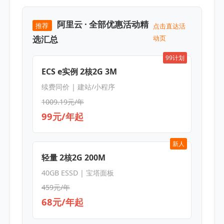
阿里云 · 全部优惠活动精
推荐
点击直达活
选汇总
动页
99计划
ECS e实例 2核2G 3M
续费同价 | 建站/小程序
1009.19元/年
99元/年起
新人
轻量 2核2G 200M
40GB ESSD | 宝塔面板
459元/年
68元/年起