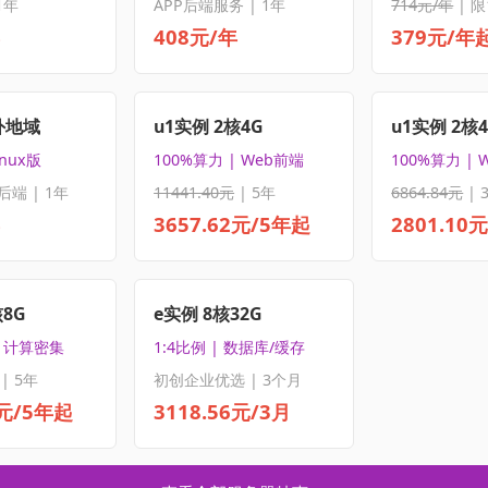
1年
APP后端服务 | 1年
714元/年
| 限
408元/年
379元/年
外地域
u1实例 2核4G
u1实例 2核
inux版
100%算力 | Web前端
100%算力 | 
后端 | 1年
11441.40元
| 5年
6864.84元
| 
3657.62元/5年起
2801.10
核8G
e实例 8核32G
| 计算密集
1:4比例 | 数据库/缓存
| 5年
初创企业优选 | 3个月
5元/5年起
3118.56元/3月