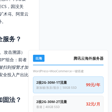
ECS，因没关
矿木马
。阿里云
补。
全服务？
护、攻击溯源）
腾讯云海外服务器
出海
IP”组合：前者
被扫到报警才加
WordPress+WooCommerce一键搭建
安全投入产出比
2核2G-30M-1T流量
99元/年
新加坡/东京/首尔 | 50GB SSD
加固法？
2核2G-30M-2T流量
32元/月
香港 | 40GB SSD