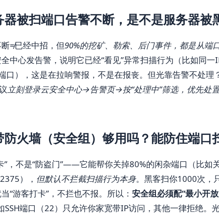
务器被扫端口告警不断，是不是服务器被
断≠已经中招，但
90%的挖矿、勒索、后门事件，都是从端
全中心发告警，说明它已经“看见”异常扫描行为（比如同一I
/2375端口），这是在拉响警报，不是在报丧。但光靠告警不处
建议
立刻登录云安全中心→告警页→按“处理中”筛选，优先处置“
带防火墙（安全组）够用吗？能防住端口
卡”，不是“防盗门”——它能帮你关掉80%的闲杂端口（比如关掉
r 2375），
但默认不拦截扫描行为本身
。黑客扫你1000次，
当“游客打卡”，不拦也不报。所以：
安全组必须配“最小开放原
如SSH端口（22）只允许你家宽带IP访问，其他一律拒绝。