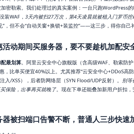
加密勒索。我们处理过的真实案例：一台只跑WordPress的
+没装WAF，
3天内被扫27万次，第4天凌晨就被植入门罗币挖
见”，但不会“自动关窗+换锁+装监控”——这三步，得你自己
惠活动期间买服务器，要不要趁机加配安
加配最划算
。阿里云安全中心旗舰版（含高级WAF、勒索防
优惠，比单买便宜40%以上。尤其推荐“云安全中心+DDoS高防
注入/XSS），后者防网络层（SYN Flood/UDP反射）。
别等
不买保险，出事再买就晚了
。现在下单还能叠加新用户折扣，
务器被扫端口告警不断，普通人三步快速