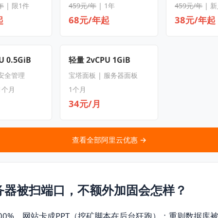
年
| 限1件
459元/年
| 1年
459元/年
| 
起
68元/年起
38元/年起
 0.5GiB
轻量 2vCPU 1GiB
 安全管理
宝塔面板 | 服务器面板
1个月
1个月
34元/月
查看全部阿里云优惠 →
务器被扫端口，不额外加固会怎样？
100%、网站卡成PPT（挖矿脚本在后台狂跑）；重则数据库