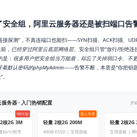
。
了安全组，阿里云服务器还是被扫端口告
连接探测”，不真连端口也能扫——SYN扫描、ACK扫描、UD
组前，
已经穿过阿里云底层网络层
。安全组只管“放行/拒绝连
的是：
很多用户把安全组当万能盾，却忘了关掉弱口令、不
x、开着默认密码的phpMyAdmin
——告警不断，本质是“你把钥
”。
服务器 · 入门热销配置
开
99计划
新人专享
 2核2G 3M
轻量 2核2G 200M
轻量 2核2G 
 建站/小程序
40GB ESSD | 宝塔面板
宝塔面板 | 