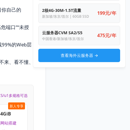
只留你自己的
2核4G-30M-1.5T流量
199元/年
新加坡/东京/首尔 | 60GB SSD
危端口”“未授
云服务器CVM SA2/S5
475元/年
中国香港/新加坡/东京/首尔
99%的Web层
查看海外云服务器 →
不来、看不懂、
CS/u1多规格可选
新人专享
4GiB
 | 网站搭建