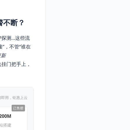
警不断？
P探测…这些流
接”，不管“谁在
更新
匙挂门把手上，
箱即用，钜惠上云
已售罄
200M
网站搭建