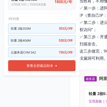
当然有，不用
1800元/年
270GB SSD | 3500GB流量
✅ 第一步：进阿
IP（查自己IP
3年特惠
✅ 第二步：进云
轻量 2核2G5M
353元/3年
权访问”；
✅ 第三步：开
轻量 2核4G6M
528元/3年
扫描攻击。
这三步做完，
云服务器CVM SA2
730元/3年
没漏洞可利用
查看全部爆品秒杀 →
阿里
服务器
轻量 2核0.
宝塔面板 |