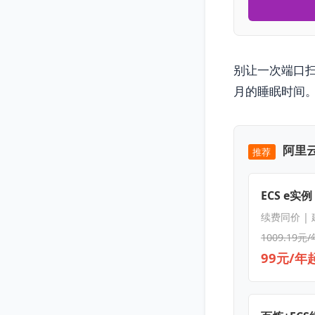
别让一次端口
月的睡眠时间
阿里云
推荐
ECS e实例
续费同价 |
1009.19元/
99元/年