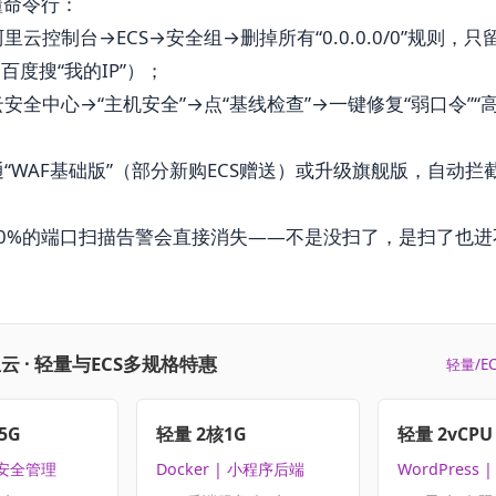
懂命令行：
里云控制台→ECS→安全组→删掉所有“0.0.0.0/0”规则，
：百度搜“我的IP”）；
安全中心→“主机安全”→点“基线检查”→一键修复“弱口令”“高
通“WAF基础版”（部分新购ECS赠送）或升级旗舰版，自动拦截
90%的端口扫描告警会直接消失——不是没扫了，是扫了也进
。
云 · 轻量与ECS多规格特惠
轻量/E
5G
轻量 2核1G
轻量 2vCPU 
 安全管理
Docker | 小程序后端
WordPress