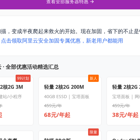
查看全部服务器特惠 →
扫描，变成半夜爬起来救火的开始。现在加固，省下的不止是
。
点击领取阿里云安全加固专属优惠，新老用户都能用
 · 全部优惠活动精选汇总
99计划
新人
 2核2G 3M
轻量 2核2G 200M
轻量 2核2G 
 建站/小程序
40GB ESSD | 宝塔面板
宝塔面板 | 
年
459元/年
459元/年
起
68元/年起
38元/年起
限量