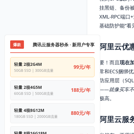
挂黑链、备份被
XML-RPC端口
基础防护能“看
阿里云优
腾讯云服务器秒杀 · 新用户专享
爆款
要！而且
现在
轻量 2核2G4M
99元/年
常和ECS捆绑
50GB SSD | 300GB流量
防应用层（SQL
轻量 2核4G5M
——就像买车
188元/年
60GB SSD | 500GB流量
极高。
轻量 4核8G12M
880元/年
阿里云服
180GB SSD | 2000GB流量
轻量 8核16G18M