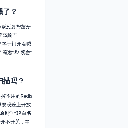
黑了？
口被反复扫描开
P高频连
理？等于门开着喊
高危”和“紧急”
扫描吗？
不用的Redis
只要没连上开放
则”+“IP白名
光开不开关，等