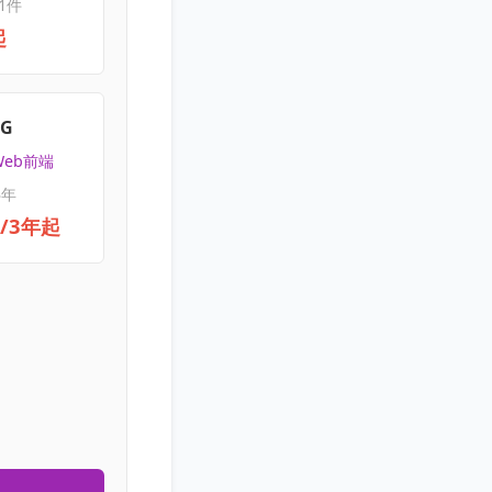
1件
起
4G
Web前端
3年
元/3年起