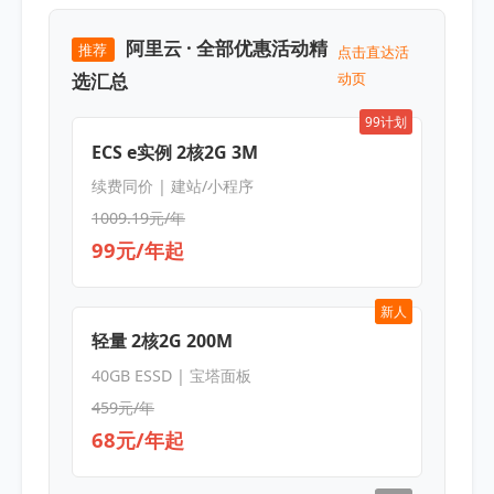
阿里云 · 全部优惠活动精
推荐
点击直达活
选汇总
动页
99计划
ECS e实例 2核2G 3M
续费同价 | 建站/小程序
1009.19元/年
99元/年起
新人
轻量 2核2G 200M
40GB ESSD | 宝塔面板
459元/年
68元/年起