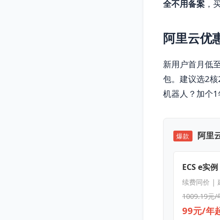
全不用备案
，
阿里云优
新用户首月低至9
包。建议选2核
机器人？加个1年
阿里云
爆款
ECS e实例
续费同价 |
1009.19元/
99元/年