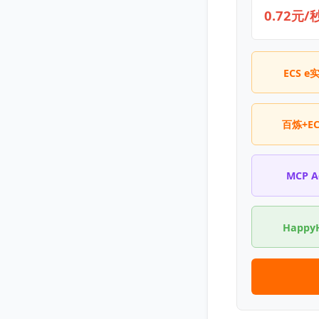
0.72元/
ECS e
百炼+E
MCP 
Happy