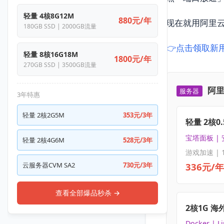
轻量 4核8G12M
880元/年
现在就用阿里云
180GB SSD | 2000GB流量
👉点击领取新用户
轻量 8核16G18M
1800元/年
270GB SSD | 3500GB流量
阿里
服务器
3年特惠
轻量 2核2G5M
353元/3年
轻量 2核0.
宝塔面板 |
轻量 2核4G6M
528元/3年
游戏加速 | 
336元/年
云服务器CVM SA2
730元/3年
查看全部爆品秒杀 →
2核1G 海
Docker | L