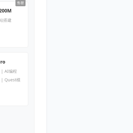
售罄
200M
网站搭建
Pro
s | AI编程
s | Quest模