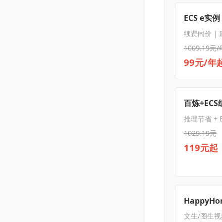
ECS e实例
续费同价 |
1009.19元/
99元/年
百炼+EC
推理节省 + E
1029.19元
119元起
HappyHor
文生/图生视