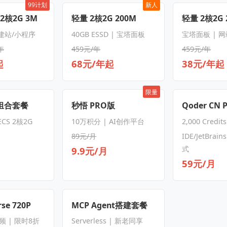
99计划
新人
 2核2G 3M
轻量 2核2G 200M
轻量 2核2G 
 建站/小程序
40GB ESSD | 宝塔面板
宝塔面板 | 
年
459元/年
459元/年
起
68元/年起
38元/年起
限量
S组合套餐
秒悟 PRO版
Qoder CN 
CS 2核2G
10万积分 | AI创作平台
2,000 Credit
89元/月
IDE/JetBrain
式
9.9元/月
59元/月
se 720P
MCP Agent搭建套餐
频 | 限时8折
Serverless | 新老同享