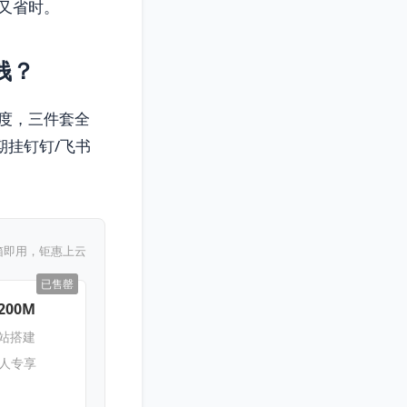
又省时。
钱？
n额度，三件套全
期挂钉钉/飞书
箱即用，钜惠上云
已售罄
200M
网站搭建
新人专享