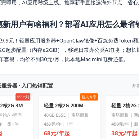
买完即用，AI应用秒级上线。推荐新手直接选海外节点，省心
惠新用户有啥福利？部署AI应用怎么最省
.9元！轻量应用服务器+OpenClaw镜像+百炼免费Toke
2G起步配置（内存≥2GiB），够跑日常办公类AI任务；想长
套餐，均价不到30元/月，比本地Mac mini电费还低。
服务器 · 入门热销配置
开
99计划
新人专享
 2核2G 3M
轻量 2核2G 200M
轻量 2核2G 
 建站/小程序
40GB ESSD | 宝塔面板
宝塔面板 | 
年
| 限1件
459元/年
| 1年
459元/年
| 
起
68元/年起
38元/年起