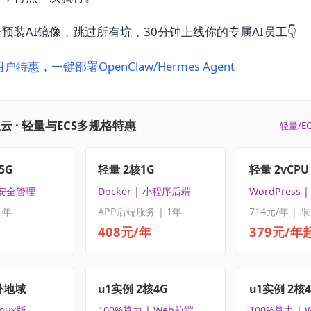
预装AI镜像，跳过所有坑，30分钟上线你的专属AI员工👇
特惠，一键部署OpenClaw/Hermes Agent
云 · 轻量与ECS多规格特惠
轻量/E
5G
轻量 2核1G
轻量 2vCPU 
 安全管理
Docker | 小程序后端
WordPress
1年
APP后端服务 | 1年
714元/年
| 限
408元/年
379元/年
外地域
u1实例 2核4G
u1实例 2核
inux版
100%算力 | Web前端
100%算力 | 