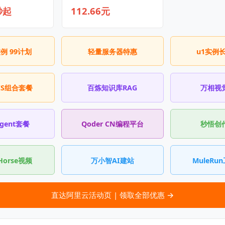
秒起
112.66元
实例 99计划
轻量服务器特惠
u1实例
CS组合套餐
百炼知识库RAG
万相视
Agent套餐
Qoder CN编程平台
秒悟创
Horse视频
万小智AI建站
MuleRu
直达阿里云活动页 | 领取全部优惠 →