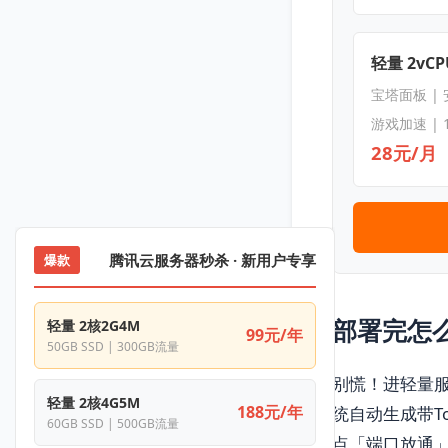
轻量 2vCPU
宝塔面板 |
游戏加速 | 
28元/月
腾讯云服务器秒杀 · 新用户专享
爆款
部署完怎么
轻量 2核2G4M
99元/年
50GB SSD | 300GB流量
别慌！进轻量服
轻量 2核4G5M
188元/年
统自动生成带T
60GB SSD | 500GB流量
点「端口放通