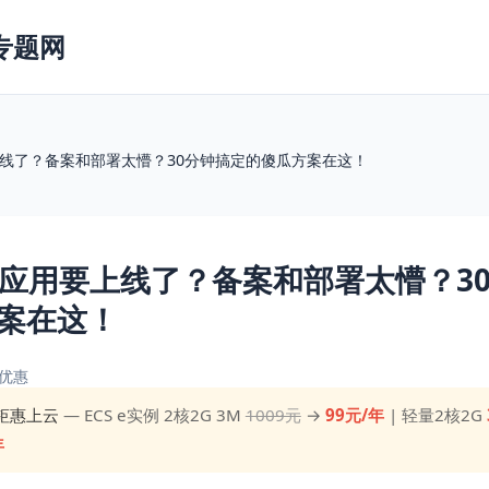
专题网
上线了？备案和部署太懵？30分钟搞定的傻瓜方案在这！
I应用要上线了？备案和部署太懵？3
案在这！
优惠
钜惠上云
— ECS e实例 2核2G 3M
1009元
→
99元/年
| 轻量2核2G
年