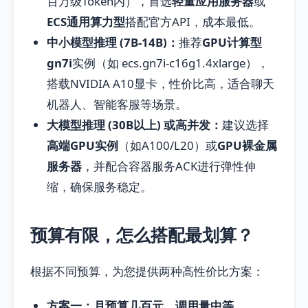
百万级Token内），首选
轻量应用服务器
或
ECS通用算力型
搭配官方API，成本最低。
中小模型推理 (7B-14B)：
推荐
GPU计算型
gn7i
实例（如 ecs.gn7i-c16g1.4xlarge），
搭载NVIDIA A10显卡，性价比高，适合聊天
机器人、智能客服等场景。
大模型推理 (30B以上) 或高并发：
建议选择
高端GPU实例
（如A100/L20）或
GPU裸金属
服务器
，并配合容器服务ACK进行弹性伸
缩，确保服务稳定。
预算有限，怎么搭配最划算？
根据不同预算，为您提供两种高性价比方案：
方案一：月预算几百元，调用量中等