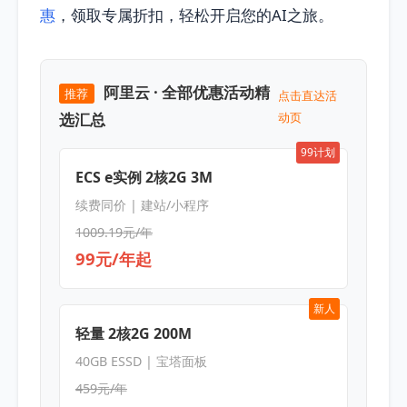
惠
，领取专属折扣，轻松开启您的AI之旅。
阿里云 · 全部优惠活动精
推荐
点击直达活
选汇总
动页
99计划
ECS e实例 2核2G 3M
续费同价 | 建站/小程序
1009.19元/年
99元/年起
新人
轻量 2核2G 200M
40GB ESSD | 宝塔面板
459元/年