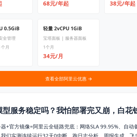
起
68元/年起
38元/年起
 0.5GiB
轻量 2vCPU 1GiB
 安全管理
宝塔面板 | 服务器面板
1个月
1个月
34元/月
查看全部阿里云优惠 →
模型服务稳定吗？我怕部署完又崩，白花
器+官方镜像=阿里云全链路兜底：网络SLA 99.95%、自
我们实测连续运行32天0中断，跑日志分析、周报生成、飞