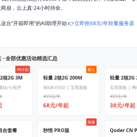
两崩，云上真·24小时待命。
台“开箱即用”的AI助理开始 👉
立即抢68元/年轻量服务器（含
 · 全部优惠活动精选汇总
99计划
新人
 2核2G 3M
轻量 2核2G 200M
轻量 2核2G 
 建站/小程序
40GB ESSD | 宝塔面板
宝塔面板 | 
年
459元/年
459元/年
起
68元/年起
38元/年起
限量
S组合套餐
秒悟 PRO版
Qoder CN 