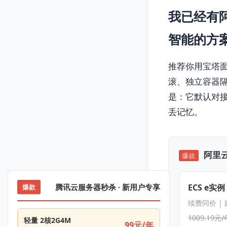
我已经有
智能的方
推荐你用宝塔面
滚、独立容器
是：它默认对接
丢记忆。
阿里云
爆款
ECS e实例
腾讯云服务器秒杀 · 新用户专享
爆款
续费同价 |
1009.19元/
轻量 2核2G4M
99元/年