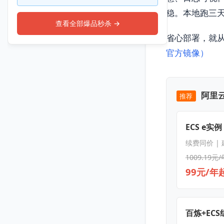
稳。本地跑三天
查看全部爆品秒杀 →
省心部署，就从这
官方镜像）
阿里云
推荐
ECS e实例
续费同价 |
1009.19元/
99元/年
百炼+EC