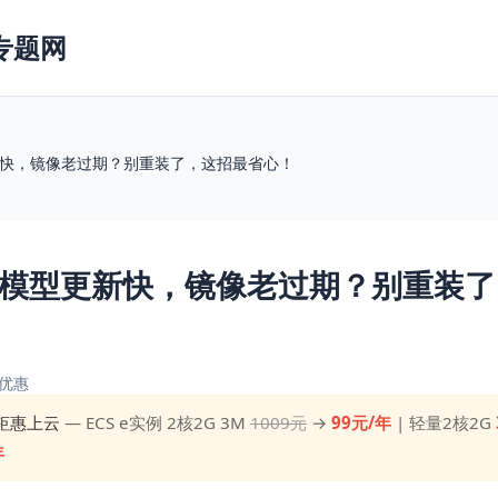
专题网
新快，镜像老过期？别重装了，这招最省心！
I模型更新快，镜像老过期？别重装
优惠
钜惠上云
— ECS e实例 2核2G 3M
1009元
→
99元/年
| 轻量2核2G
年