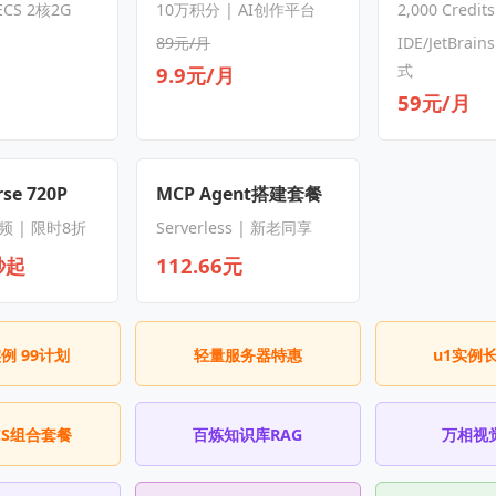
CS 2核2G
10万积分 | AI创作平台
2,000 Credit
89元/月
IDE/JetBrain
式
9.9元/月
59元/月
se 720P
MCP Agent搭建套餐
频 | 限时8折
Serverless | 新老同享
秒起
112.66元
实例 99计划
轻量服务器特惠
u1实例
CS组合套餐
百炼知识库RAG
万相视