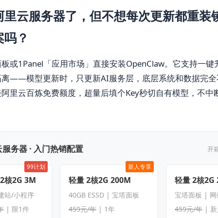
阿里云服务器了，但不想每次更新都重装
案吗？
板或1Panel「应用市场」直接安装OpenClaw。它支持一
隔离——模型更新时，只更新AI服务层，底层系统和数据完全
阿里云百炼免费额度，超量后填个Key秒切自有模型，不中
服务器 · 入门热销配置
开
99计划
新人专享
 2核2G 3M
轻量 2核2G 200M
轻量 2核2G 
 建站/小程序
40GB ESSD | 宝塔面板
宝塔面板 | 
年
| 限1件
459元/年
| 1年
459元/年
| 