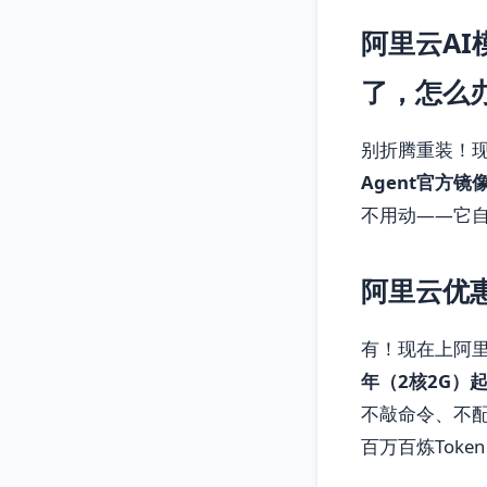
阿里云A
了，怎么
别折腾重装！
Agent官方镜
不用动——它自
阿里云优
有！现在上阿里云
年（2核2G）
不敲命令、不配
百万百炼Toke