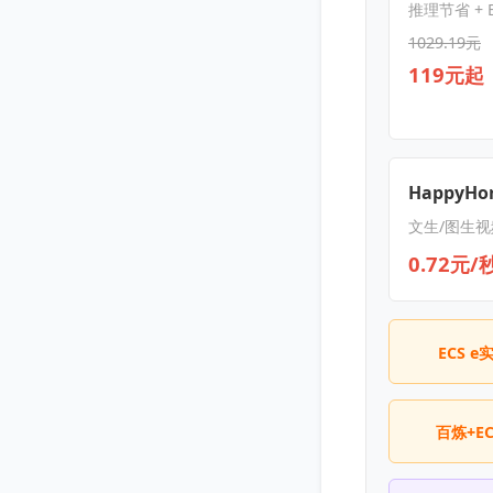
推理节省 + E
1029.19元
119元起
HappyHor
文生/图生视
0.72元/
ECS e
百炼+E