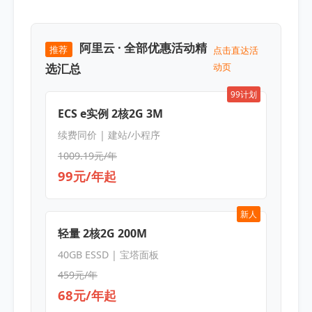
阿里云 · 全部优惠活动精
推荐
点击直达活
选汇总
动页
99计划
ECS e实例 2核2G 3M
续费同价 | 建站/小程序
1009.19元/年
99元/年起
新人
轻量 2核2G 200M
40GB ESSD | 宝塔面板
459元/年
68元/年起