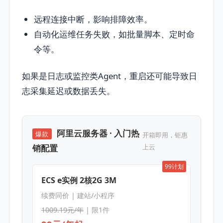
远程连接中断，影响排障效率。
自动化运维任务失败，如批量脚本、定时命
令等。
如果是日志或监控类Agent，重启还可能导致日
志采集延迟或数据丢失。
阿里云服务器 · 入门热
爆款
开箱即用，钜惠
销配置
上云
99计划
ECS e实例 2核2G 3M
续费同价 | 建站/小程序
1009.19元/年
| 限1件