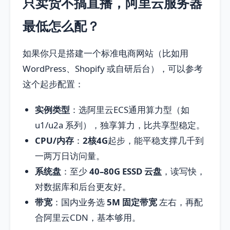
只卖货不搞直播，阿里云服务器
最低怎么配？
如果你只是搭建一个标准电商网站（比如用
WordPress、Shopify 或自研后台），可以参考
这个起步配置：
实例类型
：选阿里云ECS通用算力型（如
u1/u2a 系列），独享算力，比共享型稳定。
CPU/内存
：
2核4G
起步，能平稳支撑几千到
一两万日访问量。
系统盘
：至少
40–80G ESSD 云盘
，读写快，
对数据库和后台更友好。
带宽
：国内业务选
5M 固定带宽
左右，再配
合阿里云CDN，基本够用。