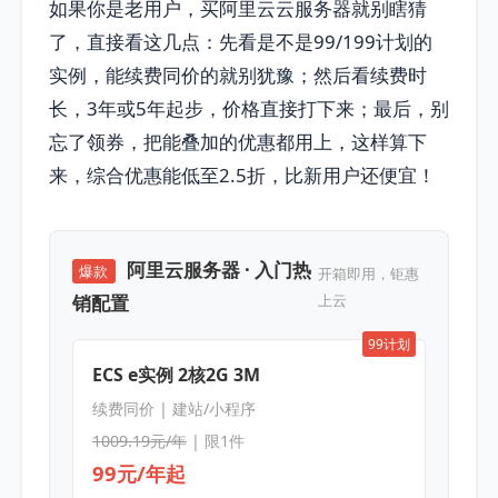
如果你是老用户，买阿里云云服务器就别瞎猜
了，直接看这几点：先看是不是99/199计划的
实例，能续费同价的就别犹豫；然后看续费时
长，3年或5年起步，价格直接打下来；最后，别
忘了领券，把能叠加的优惠都用上，这样算下
来，综合优惠能低至2.5折，比新用户还便宜！
阿里云服务器 · 入门热
爆款
开箱即用，钜惠
销配置
上云
99计划
ECS e实例 2核2G 3M
续费同价 | 建站/小程序
1009.19元/年
| 限1件
99元/年起